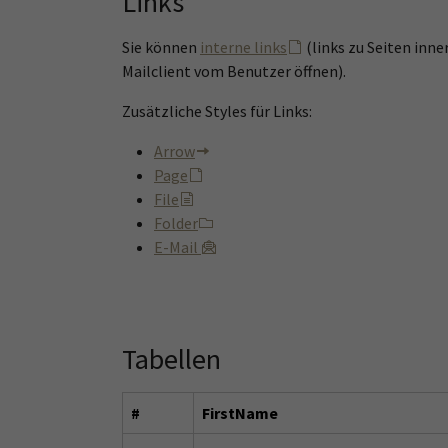
Links
Sie können
interne links
(links zu Seiten inne
Mailclient vom Benutzer öffnen).
Zusätzliche Styles für Links:
Arrow
Page
File
Folder
E-Mail
Tabellen
#
FirstName