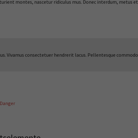
urient montes, nascetur ridiculus mus. Donec interdum, metus et h
lacus. Vivamus consectetuer hendrerit lacus. Pellentesque commodo
Danger
altselemente