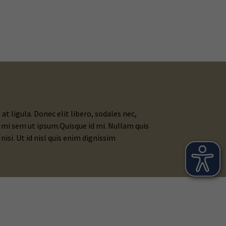
 ligula. Donec elit libero, sodales nec,
um mi sem ut ipsum.Quisque id mi. Nullam quis
isi. Ut id nisl quis enim dignissim