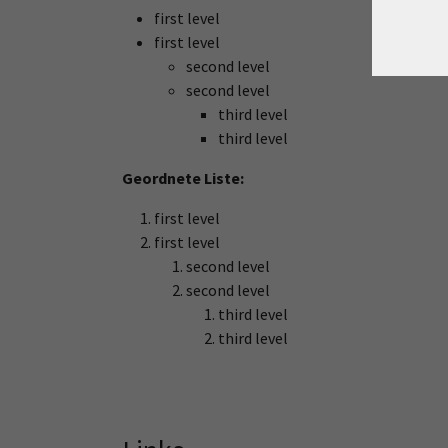
first level
first level
second level
second level
third level
third level
Geordnete Liste:
first level
first level
second level
second level
third level
third level