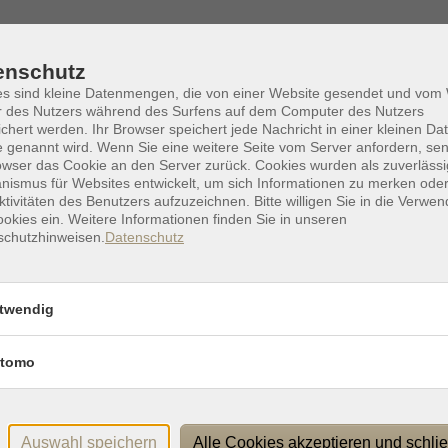
imentum ut, sem. Aenean ante neque, imperdiet sed, ultricies vitae
enschutz
es sind kleine Datenmengen, die von einer Website gesendet und vo
r des Nutzers während des Surfens auf dem Computer des Nutzers
chert werden. Ihr Browser speichert jede Nachricht in einer kleinen Dat
ius ut, condimentum ut, sem. Aenean ante neque, imper
 genannt wird. Wenn Sie eine weitere Seite vom Server anfordern, se
owser das Cookie an den Server zurück. Cookies wurden als zuverlässi
r vitae, euismod quis, vehicula eu, risus.
ismus für Websites entwickelt, um sich Informationen zu merken oder
ktivitäten des Benutzers aufzuzeichnen. Bitte willigen Sie in die Verwe
okies ein. Weitere Informationen finden Sie in unseren
schutzhinweisen.
Datenschutz
imentum ut, sem. Aenean ante neque, imperdiet sed, ultricies vitae
twendig
tomo
Auswahl speichern
Alle Cookies akzeptieren und schli