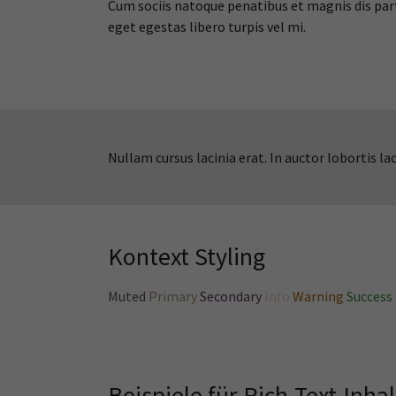
Cum sociis natoque penatibus et magnis dis part
eget egestas libero turpis vel mi.
Nullam cursus lacinia erat. In auctor lobortis 
Kontext Styling
Muted
Primary
Secondary
Info
Warning
Success
Beispiele für Rich-Text-Inh