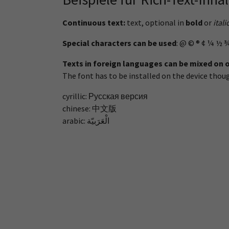
Continuous text:
text, optional in
bold
or
itali
Special characters can be used
: @ © ® ¢ ¼ ½ ¾
Texts in foreign languages can be mixed on 
The font has to be installed on the device thou
cyrillic: Русская версия
chinese: 中文版
arabic: الْعَرَبيّة