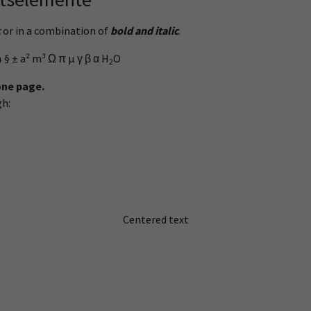
c
or in a combination of
bold and italic
.
 § ± a² m³ Ω π µ γ β α H
O
2
one page.
gh:
Centered text