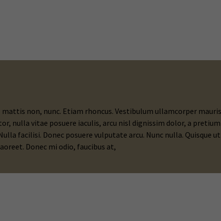
mattis non, nunc. Etiam rhoncus. Vestibulum ullamcorper mauris at
tor, nulla vitae posuere iaculis, arcu nisl dignissim dolor, a preti
ulla facilisi. Donec posuere vulputate arcu. Nunc nulla. Quisque ut n
laoreet. Donec mi odio, faucibus at,