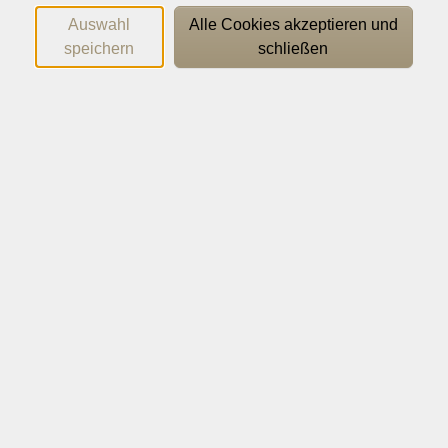
Auswahl
Alle Cookies akzeptieren und
speichern
schließen
Text und Icon - Rechts - Default -
Default
Lorem ipsum dolor sit amet, consectetur adipiscing
elit. Donec nisi odio, lacinia ac rutrum vitae, consequat
eget quam. Curabitur ornare ipsum fringilla quam
cursus, at condimentum sapien commodo. Mauris ac
sagittis neque. Ut est sem, venenatis eget velit vitae,
pellentesque vehicula nunc. Aliquam risus magna,
rutrum vel pharetra eget, luctus id arcu. Cras vitae nunc
pulvinar, tristique ipsum vitae, elementum magna.
Praesent blandit ante ac placerat tincidunt.
Vestibulum et elit arcu. Mauris sit amet libero non risus
feugiat mattis vitae ac metus.