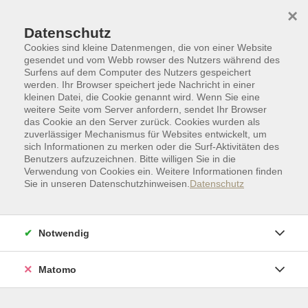
Skip to main content
Skip to page footer
×
Text und Icon
Datenschutz
Cookies sind kleine Datenmengen, die von einer Website
gesendet und vom Webb rowser des Nutzers während des
Surfens auf dem Computer des Nutzers gespeichert
Text und Icon - Links - Default -
werden. Ihr Browser speichert jede Nachricht in einer
kleinen Datei, die Cookie genannt wird. Wenn Sie eine
Default
weitere Seite vom Server anfordern, sendet Ihr Browser
das Cookie an den Server zurück. Cookies wurden als
zuverlässiger Mechanismus für Websites entwickelt, um
Lorem ipsum dolor sit amet, consectetur adipiscing
sich Informationen zu merken oder die Surf-Aktivitäten des
elit. Donec nisi odio, lacinia ac rutrum vitae, consequat
Benutzers aufzuzeichnen. Bitte willigen Sie in die
eget quam. Curabitur ornare ipsum fringilla quam
Verwendung von Cookies ein. Weitere Informationen finden
Sie in unseren Datenschutzhinweisen.
Datenschutz
cursus, at condimentum sapien commodo. Mauris ac
sagittis neque. Ut est sem, venenatis eget velit vitae,
pellentesque vehicula nunc. Aliquam risus magna,
Notwendig
rutrum vel pharetra eget, luctus id arcu. Cras vitae nunc
pulvinar, tristique ipsum vitae, elementum magna.
Praesent blandit ante ac placerat tincidunt.
Matomo
Vestibulum et elit arcu. Mauris sit amet libero non risus
feugiat mattis vitae ac metus.