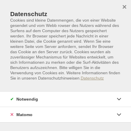
Skip to main content
Skip to page footer
×
Zusatzqualifikation
Datenschutz
Erlebnispädagogik
Cookies sind kleine Datenmengen, die von einer Website
gesendet und vom Webb rowser des Nutzers während des
Surfens auf dem Computer des Nutzers gespeichert
werden. Ihr Browser speichert jede Nachricht in einer
kleinen Datei, die Cookie genannt wird. Wenn Sie eine
Aus langjähriger praktischer Erfahrung wurde die
weitere Seite vom Server anfordern, sendet Ihr Browser
das Cookie an den Server zurück. Cookies wurden als
Zusatzqualifikation Erlebnispädagogik an der Universität
zuverlässiger Mechanismus für Websites entwickelt, um
Augsburg entwickelt.
sich Informationen zu merken oder die Surf-Aktivitäten des
Benutzers aufzuzeichnen. Bitte willigen Sie in die
Sie richtet sich an alle, die mit Kindern, Jugendlichen und
Verwendung von Cookies ein. Weitere Informationen finden
Erwachsenen in Bildungs- und Freizeiteinrichtungen
Sie in unseren Datenschutzhinweisen.
Datenschutz
arbeiten, im Unternehmensbereich tätig sind oder sich
persönlich fortbilden wollen.
Notwendig
Die gesamte Ausbildung besteht aus 4 Seminaren plus
einem
Matomo
ca. 30-stündigen Praktikum.
Fortlaufend wird der Begleitordner zur Ausbildung