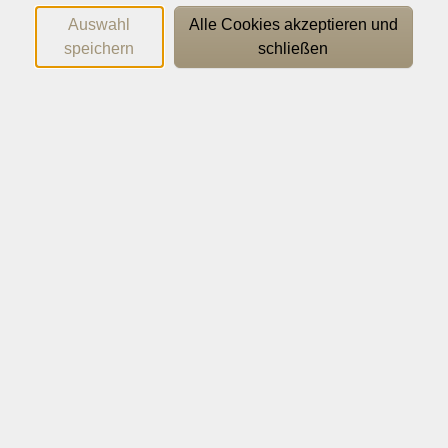
bearbeitet, ein Instrument zur Selbstreflexion und
Auswahl
Alle Cookies akzeptieren und
Lernbegleitung.
speichern
schließen
Außerdem wird in Intensivgruppen selbstorganisiert
zusammengearbeitet.
Jedes Modul ist auch einzeln buchbar.
Empfohlenes Einstiegsseminar ist „Darauf können Sie
bauen“ oder entsprechendes Vorwissen.
Werden die vier Seminare, das Praktikum und die
Bearbeitung des Ordners abgeschlossen, stellt der
Arbeitsbereich Erlebnispädagogik der Universität Augsburg
das Abschlusszertifikat zur erlebnispädagogischen
Handlungskompetenz aus.
Studierende aus Hochschulen und Universitäten erhalten
mit der Urkunde 5 ECTS Punkte gutgeschrieben.
Teilnehmer einzelner Module erhalten eine entsprechende
Teilnahmebescheinigung.