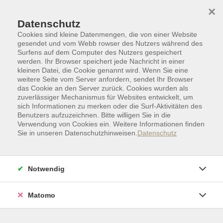
Skip to main content
Skip to page footer
×
Datenschutz
Cookies sind kleine Datenmengen, die von einer Website
gesendet und vom Webb rowser des Nutzers während des
Surfens auf dem Computer des Nutzers gespeichert
werden. Ihr Browser speichert jede Nachricht in einer
kleinen Datei, die Cookie genannt wird. Wenn Sie eine
weitere Seite vom Server anfordern, sendet Ihr Browser
das Cookie an den Server zurück. Cookies wurden als
zuverlässiger Mechanismus für Websites entwickelt, um
sich Informationen zu merken oder die Surf-Aktivitäten des
Benutzers aufzuzeichnen. Bitte willigen Sie in die
Verwendung von Cookies ein. Weitere Informationen finden
Sie in unseren Datenschutzhinweisen.
Datenschutz
Zielgruppen I Sonderkategorien
55+ I Für Ältere
Sprachen
Notwendig
Italienisch für Anfänger:innen II mit
Muße
Matomo
Geringe Vorkenntnisse
Kurs für Anfänger:innen mit Ziel A1 des Gemeinsamen