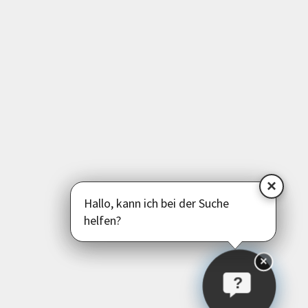
Sprachen
Deutsch als Zweitsprache
Psychologie | Pädagogik | Kommunikation
Politik | Gesellschaft | Umwelt
Instagram
Facebook
LinkedIn