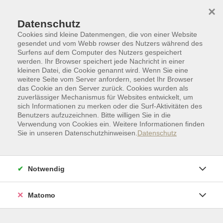
Skip to main content
Skip to page footer
×
Datenschutz
Cookies sind kleine Datenmengen, die von einer Website
gesendet und vom Webb rowser des Nutzers während des
Surfens auf dem Computer des Nutzers gespeichert
werden. Ihr Browser speichert jede Nachricht in einer
kleinen Datei, die Cookie genannt wird. Wenn Sie eine
weitere Seite vom Server anfordern, sendet Ihr Browser
das Cookie an den Server zurück. Cookies wurden als
zuverlässiger Mechanismus für Websites entwickelt, um
sich Informationen zu merken oder die Surf-Aktivitäten des
Benutzers aufzuzeichnen. Bitte willigen Sie in die
Verwendung von Cookies ein. Weitere Informationen finden
Sie in unseren Datenschutzhinweisen.
Datenschutz
Zielgruppen I Sonderkategorien
Ausstellungen
Notwendig
Ausstellung: Aus Niedersachsen nach
Auschwitz
Matomo
Kooperation: Niedersächsischer Verband
deutscher Sinti e.V.