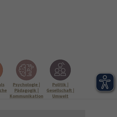
onen
Stellenangebote"
Submenu for "Informationen"
als
Psychologie |
Politik |
che
Pädagogik |
Gesellschaft |
Kommunikation
Umwelt