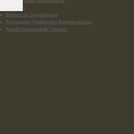
Beruf | Schule | Grundbildung
Sprachen
Deutsch als Zweitsprache
Psychologie | Pädagogik | Kommunikation
Politik | Gesellschaft | Umwelt