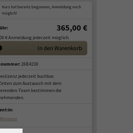
365,00
€
ühr:
00 € Anmeldung jederzeit möglich.
In den Warenkorb
snummer:
26B4230
eslizenz jederzeit buchbar.
Zeiten zum Austausch mit dem
ierenden-Team bestimmen die
lnehmenden.
nt:in:
 Mönster