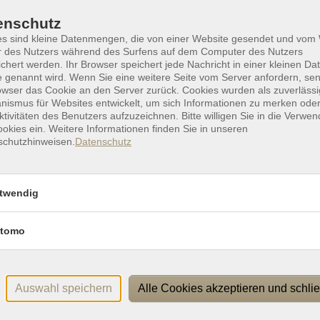
Dok
Flye
enschutz
ilnehmenden eine moderne, interaktive Lernumgebung zur
Ausz
es sind kleine Datenmengen, die von einer Website gesendet und vo
uter, Tablet oder per App über das Smartphone rund um
Vera
r des Nutzers während des Surfens auf dem Computer des Nutzers
chert werden. Ihr Browser speichert jede Nachricht in einer kleinen Dat
 genannt wird. Wenn Sie eine weitere Seite vom Server anfordern, se
Ver
it dem Dozierenden-Team bestimmen die Teilnehmenden.
owser das Cookie an den Server zurück. Cookies wurden als zuverlässi
onli
ismus für Websites entwickelt, um sich Informationen zu merken oder
ktivitäten des Benutzers aufzuzeichnen. Bitte willigen Sie in die Verwe
okies ein. Weitere Informationen finden Sie in unseren
schutzhinweisen.
Datenschutz
twendig
tomo
Rechtliches
P
Impressum
Widerrufsbelehrung
Auswahl speichern
Alle Cookies akzeptieren und schli
Datenschutzerklärung