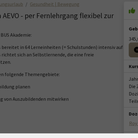
dungsurlaub
Gesundheit | Bewegung
 AEVO - per Fernlehrgang flexibel zur
Geb
NBUS Akademie:
345,
ereitet in 64 Lerneinheiten (= Schulstunden) intensiv auf
richtet sich an Selbstlernende, die eine freie
ätzen.
Kur
ten folgende Themengebiete:
Jahr
Die 
bildung planen
Doz
ung von Auszubildenden mitwirken
Tei
Doze
Roy
rkenntnisse oder Qualifikationen notwendig.