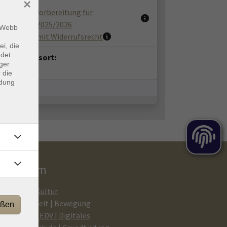
umente:
×
r Prüfungsvorbereitung für
ubildende 2025/2026
m Webb
nstaltung mit Widerrufsrecht
ei, die
ndet
anstaltungsort:
ger
ne
 die
ndung
rogramm
Kunst | Kultur
Gesundheit | Bewegung
eßen
Medien | EDV | Digitales