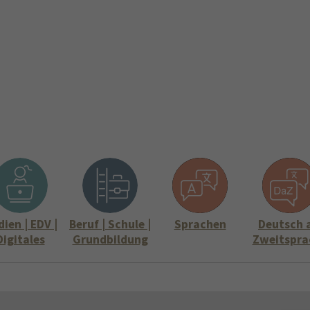
ite
Aktuelles
Über uns
Stellenangebote
Informati
Submenu for "Über uns"
Submenu for "
ien | EDV |
Beruf | Schule |
Sprachen
Deutsch 
Digitales
Grundbildung
Zweitspra