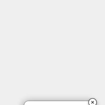
Programm
Kunst | Kultur
Gesundheit | Bewegung
Medien | EDV | Digitales
Beruf | Schule | Grundbildung
Sprachen
Deutsch als Zweitsprache
Psychologie | Pädagogik | Kommunikation
Politik | Gesellschaft | Umwelt
Instagram
Facebook
LinkedIn