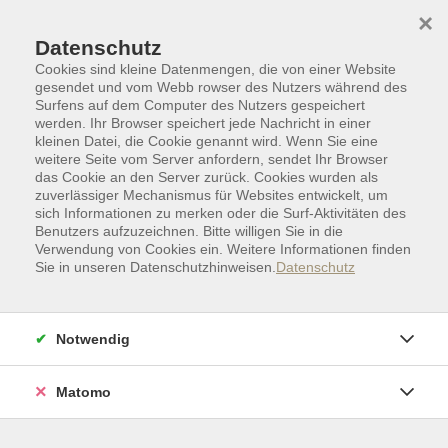
Skip to main content
Skip to page footer
×
Datenschutz
Cookies sind kleine Datenmengen, die von einer Website
gesendet und vom Webb rowser des Nutzers während des
Surfens auf dem Computer des Nutzers gespeichert
werden. Ihr Browser speichert jede Nachricht in einer
kleinen Datei, die Cookie genannt wird. Wenn Sie eine
weitere Seite vom Server anfordern, sendet Ihr Browser
das Cookie an den Server zurück. Cookies wurden als
zuverlässiger Mechanismus für Websites entwickelt, um
sich Informationen zu merken oder die Surf-Aktivitäten des
Benutzers aufzuzeichnen. Bitte willigen Sie in die
Verwendung von Cookies ein. Weitere Informationen finden
Sie in unseren Datenschutzhinweisen.
Datenschutz
Zielgruppen I Sonderkategorien
Datenkompetenz
Notwendig
Einfach starten mit ChatGPT –
Niedrigschwelliger Workshop für
Matomo
Senior:innen
Sie sind neugierig auf Künstliche Intelligenz und