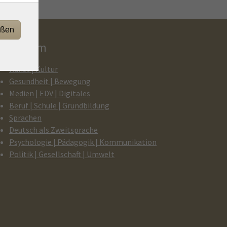
eßen
rogramm
Kunst | Kultur
Gesundheit | Bewegung
Medien | EDV | Digitales
Beruf | Schule | Grundbildung
Sprachen
Deutsch als Zweitsprache
Psychologie | Pädagogik | Kommunikation
Politik | Gesellschaft | Umwelt