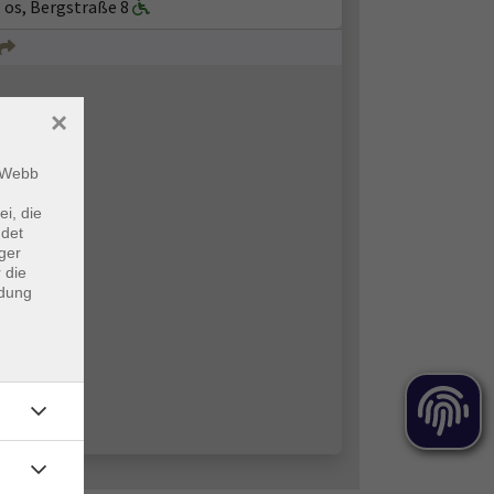
I os, Bergstraße 8
×
m Webb
ei, die
ndet
ger
 die
ndung