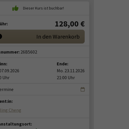
128,00
€
ühr:
In den Warenkorb
snummer:
26B5602
inn:
Ende:
07.09.2026
Mo. 23.11.2026
0 Uhr
21:00 Uhr
Termine
nt:in:
oling Cheng
anstaltungsort: