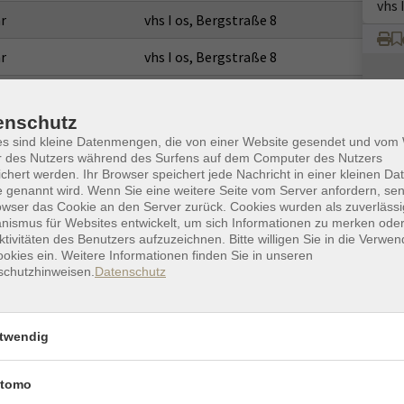
vhs 
r
vhs I os, Bergstraße 8
r
vhs I os, Bergstraße 8
r
vhs I os, Bergstraße 8
enschutz
r
vhs I os, Bergstraße 8
es sind kleine Datenmengen, die von einer Website gesendet und vo
r des Nutzers während des Surfens auf dem Computer des Nutzers
r
vhs I os, Bergstraße 8
chert werden. Ihr Browser speichert jede Nachricht in einer kleinen Dat
 genannt wird. Wenn Sie eine weitere Seite vom Server anfordern, se
r
vhs I os, Bergstraße 8
owser das Cookie an den Server zurück. Cookies wurden als zuverlässi
ismus für Websites entwickelt, um sich Informationen zu merken oder
ktivitäten des Benutzers aufzuzeichnen. Bitte willigen Sie in die Verwe
r
vhs I os, Bergstraße 8
okies ein. Weitere Informationen finden Sie in unseren
schutzhinweisen.
Datenschutz
r
vhs I os, Bergstraße 8
r
vhs I os, Bergstraße 8
twendig
r
vhs I os, Bergstraße 8
tomo