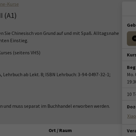
ine-Kurse
I (A1)
Geb
n Sie Chinesisch von Grund auf und mit Spaß. Alltagsnahe
hten Einstieg.
urses (seitens VHS)
Kur
Beg
, Lehrbuch ab Lekt. 8; ISBN Lehrbuch: 3-94-0497-32-1;
Mo. 
19:3
10 
ten und muss separat im Buchhandel erworben werden.
Doze
Xia
Ort / Raum
Ver