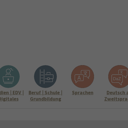
ite
Aktuelles
Über uns
Stellenangebote
Informati
Submenu for "Über uns"
Submenu for "
ien | EDV |
Beruf | Schule |
Sprachen
Deutsch 
Digitales
Grundbildung
Zweitspra