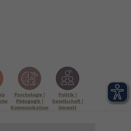
onen
Stellenangebote"
Submenu for "Informationen"
als
Psychologie |
Politik |
che
Pädagogik |
Gesellschaft |
Kommunikation
Umwelt