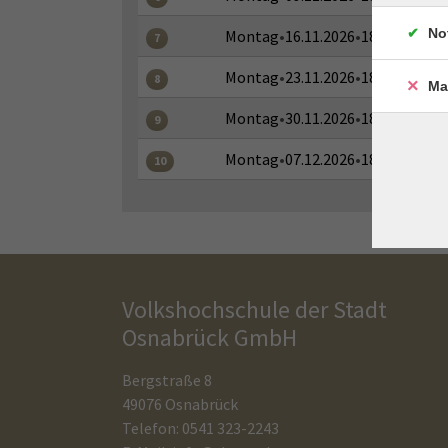
No
Montag
•
16.11.2026
•
18:00–19:30 
7
Montag
•
23.11.2026
•
18:00–19:30 
8
Ma
Montag
•
30.11.2026
•
18:00–19:30 
9
Montag
•
07.12.2026
•
18:00–19:30 
10
Volkshochschule der Stadt
Osnabrück GmbH
Bergstraße 8
49076 Osnabrück
Telefon: 0541 323-2243