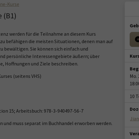
ine-Kurse
e (B1)
Geb
enz werden für die Teilnahme an diesem Kurs
zu zu befähigen die meisten Situationen, denen man auf
u bewältigen. Sie können sich einfach und
Kur
 persönliche Interessengebiete äußern; über
e, Hoffnungen und Ziele beschreiben.
Beg
urses (seitens VHS)
Mo. 
18:0
10 
Doze
tion 15; Arbeitsbuch: 978-3-940497-56-7
Jia
ten und muss separat im Buchhandel erworben werden.
Ver