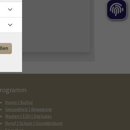
eßen
rogramm
Kunst | Kultur
Gesundheit | Bewegung
Medien | EDV | Digitales
Beruf | Schule | Grundbildung