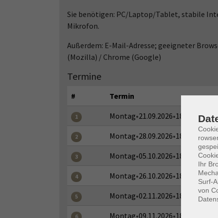
Sie benötigen: PC/Laptop/Tablet, stabile In
Mikrofon.
Außerdem: E-Mail-Adresse; geeigneter Browse
(Mozilla) / Chrome (Google)
Termine
#
Termin
Montag
•
21.09.2026
•
18:00–19:30 
Dat
1
Cooki
Montag
•
28.09.2026
•
18:00–19:30 
2
rowse
gespei
Montag
•
05.10.2026
•
18:00–19:30 
Cookie
3
Ihr Br
Mechan
Montag
•
26.10.2026
•
18:00–19:30 
4
Surf-A
von Co
Montag
•
02.11.2026
•
18:00–19:30 
5
Daten
Montag
•
09.11.2026
•
18:00–19:30 
6