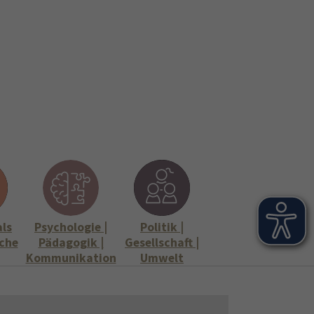
onen
Stellenangebote"
Submenu for "Informationen"
als
Psychologie |
Politik |
che
Pädagogik |
Gesellschaft |
Kommunikation
Umwelt