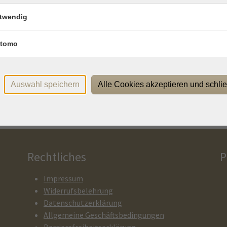
twendig
Uhr
online
Uhr
online
tomo
Uhr
online
Uhr
online
Auswahl speichern
Alle Cookies akzeptieren und schli
Rechtliches
P
Impressum
Widerrufsbelehrung
Datenschutzerklärung
Allgemeine Geschäftsbedingungen