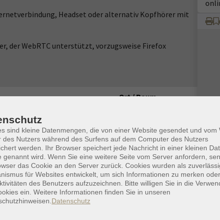
onli
ternetverbindung, Headset oder alternativ Kopfhörer mit
r, der WebRTC unterstützt, vorzugsweise Firefox
Ort / Raum
Uhr
online
enschutz
es sind kleine Datenmengen, die von einer Website gesendet und vo
Uhr
online
r des Nutzers während des Surfens auf dem Computer des Nutzers
chert werden. Ihr Browser speichert jede Nachricht in einer kleinen Dat
Uhr
online
 genannt wird. Wenn Sie eine weitere Seite vom Server anfordern, se
owser das Cookie an den Server zurück. Cookies wurden als zuverlässi
ismus für Websites entwickelt, um sich Informationen zu merken oder
Uhr
online
ktivitäten des Benutzers aufzuzeichnen. Bitte willigen Sie in die Verwe
okies ein. Weitere Informationen finden Sie in unseren
Uhr
online
schutzhinweisen.
Datenschutz
Uhr
online