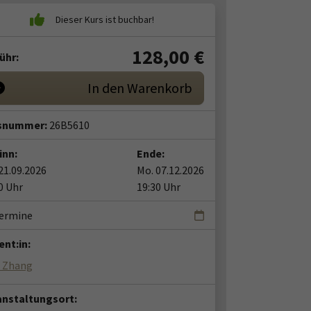
128,00
€
ühr:
In den Warenkorb
snummer:
26B5610
inn:
Ende:
21.09.2026
Mo. 07.12.2026
0 Uhr
19:30 Uhr
Termine
nt:in:
n Zhang
anstaltungsort: