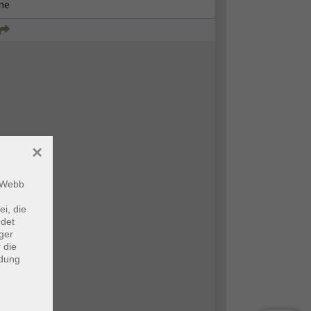
ne
×
m Webb
ei, die
ndet
ger
 die
ndung