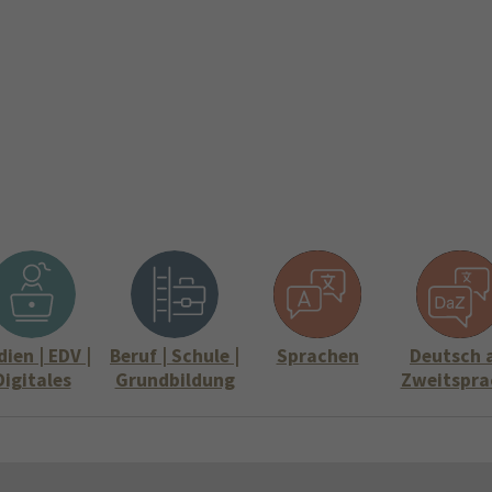
ite
Aktuelles
Über uns
Stellenangebote
Informati
Submenu for "Über uns"
Submenu for "
ien | EDV |
Beruf | Schule |
Sprachen
Deutsch 
Digitales
Grundbildung
Zweitspra