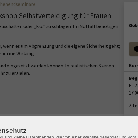
henendseminare
orkshop Selbstverteidigung für Frauen
Geb
uschalten oder „k.o.“ zu schlagen. Im Notfall benötigen
r, wenn es um Abgrenzung und die eigene Sicherheit geht;
 enorme Wirkung.
Kur
and eingesetzt werden können. In realistischen Szenen
hr zu erzielen.
Beg
Fr. 
17:0
2 T
Doze
Ort / Raum
Mon
enschutz
vhs I os, Bergstraße 8
es sind kleine Datenmengen, die von einer Website gesendet und vo