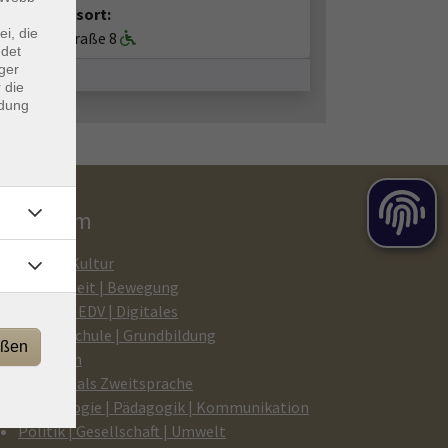
anstaltungsort:
ei, die
I os, Bergstraße 8
ndet
ger
 die
ndung
rogramm
Kunst | Kultur
Gesundheit | Bewegung
Medien | EDV | Digitales
Beruf | Schule | Grundbildung
eßen
Sprachen
Deutsch als Zweitsprache
Psychologie | Pädagogik | Kommunikation
Politik | Gesellschaft | Umwelt