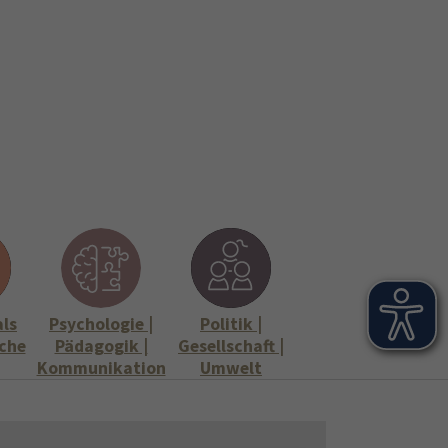
onen
Stellenangebote"
Submenu for "Informationen"
als
Psychologie |
Politik |
che
Pädagogik |
Gesellschaft |
Kommunikation
Umwelt