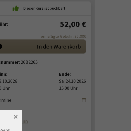
52,00
€
ühr:
ermäßigte Gebühr: 35,00€
In den Warenkorb
snummer:
26B2265
inn:
Ende:
23.10.2026
Sa. 24.10.2026
0 Uhr
15:00 Uhr
ermine
nt:in:
×
ika Brörmann
m Webb