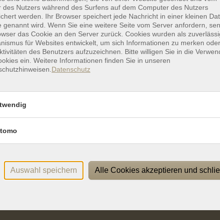
Ver
r des Nutzers während des Surfens auf dem Computer des Nutzers
r
vhs I os, Bergstraße 8
chert werden. Ihr Browser speichert jede Nachricht in einer kleinen Dat
vhs 
 genannt wird. Wenn Sie eine weitere Seite vom Server anfordern, se
owser das Cookie an den Server zurück. Cookies wurden als zuverlässi
ismus für Websites entwickelt, um sich Informationen zu merken oder
ktivitäten des Benutzers aufzuzeichnen. Bitte willigen Sie in die Verwe
okies ein. Weitere Informationen finden Sie in unseren
schutzhinweisen.
Datenschutz
twendig
Rechtliches
P
Impressum
tomo
Widerrufsbelehrung
Datenschutzerklärung
Allgemeine Geschäftsbedingungen
Auswahl speichern
Alle Cookies akzeptieren und schli
Barrierefreiheitserklärung
Widerruf