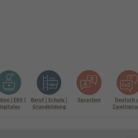
ite
Aktuelles
Über uns
Stellenangebote
Informati
Submenu for "Über uns"
Submenu for "
ien | EDV |
Beruf | Schule |
Sprachen
Deutsch 
Digitales
Grundbildung
Zweitspra