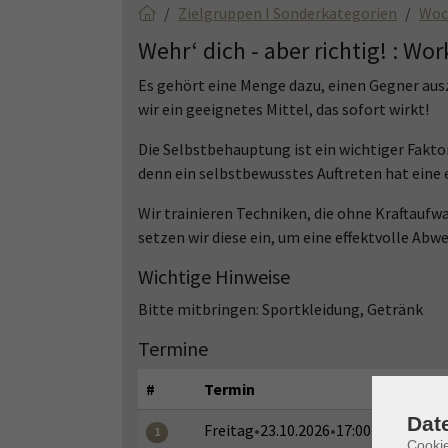
Zielgruppen I Sonderkategorien
Woc
Wehr‘ dich - aber richtig! : W
Es gehört eine Menge dazu, einen Gegner ausz
wir ein geeignetes Mittel, das sofort wirkt!
Die Selbstbehauptung ist ein wichtiger Fakto
denn ein selbstbewusstes Auftreten hat eine
Wir trainieren Techniken, die ohne Kraftaufw
setzen wir diese ein, um eine effektvolle Abwe
Wichtige Hinweise
Bitte mitbringen: Sportkleidung, Getränk
Termine
#
Termin
Dat
Freitag
•
23.10.2026
•
17:00–20:30 Uhr
1
Cooki