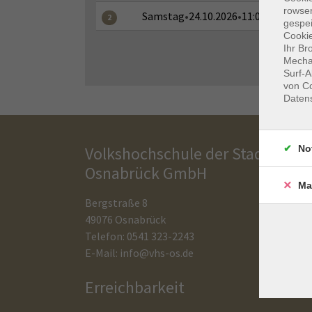
rowse
Samstag
•
24.10.2026
•
11:00–15:00 Uh
2
gespei
Cookie
Ihr Br
Mechan
Surf-A
von Co
Daten
No
Volkshochschule der Stadt
Osnabrück GmbH
Ma
Bergstraße 8
49076 Osnabrück
Telefon: 0541 323-2243
E-Mail:
info@vhs-os.de
Erreichbarkeit