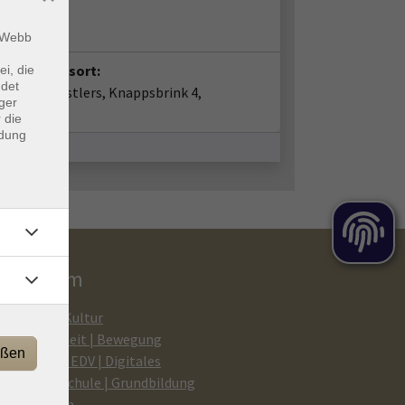
z Greife
m Webb
anstaltungsort:
ei, die
ndet
ier des Künstlers, Knappsbrink 4,
ger
abrück
 die
ndung
rogramm
Kunst | Kultur
Gesundheit | Bewegung
eßen
Medien | EDV | Digitales
Beruf | Schule | Grundbildung
Sprachen