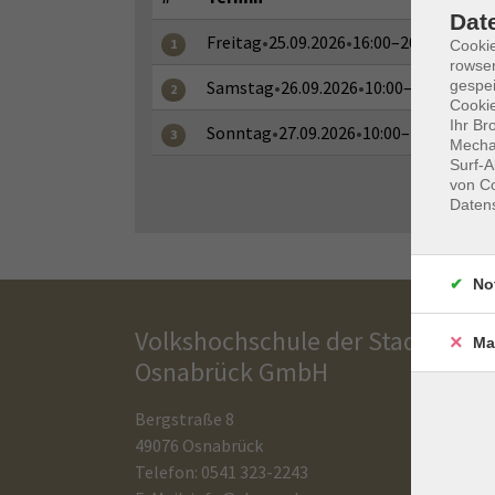
Dat
Freitag
•
25.09.2026
•
16:00–20:00 Uhr
1
Cooki
rowse
gespei
Samstag
•
26.09.2026
•
10:00–18:00 Uhr
2
Cookie
Ihr Br
Sonntag
•
27.09.2026
•
10:00–14:00 Uhr
3
Mechan
Surf-A
von Co
Daten
No
Volkshochschule der Stadt
Ma
Osnabrück GmbH
Bergstraße 8
49076 Osnabrück
Telefon: 0541 323-2243