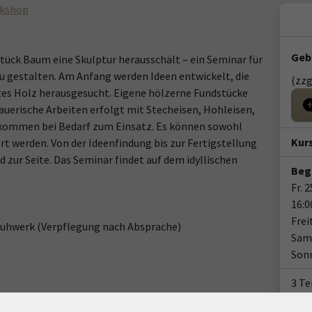
kshop
Geb
Stück Baum eine Skulptur herausschält – ein Seminar für
zu gestalten. Am Anfang werden Ideen entwickelt, die
(zzg
tes Holz herausgesucht. Eigene hölzerne Fundstücke
uerische Arbeiten erfolgt mit Stecheisen, Hohleisen,
 kommen bei Bedarf zum Einsatz. Es können sowohl
Kur
ert werden. Von der Ideenfindung bis zur Fertigstellung
 zur Seite. Das Seminar findet auf dem idyllischen
Beg
Fr. 
16:0
Frei
chuhwerk (Verpflegung nach Absprache)
Sams
Sonn
3 T
Ort / Raum
Doze