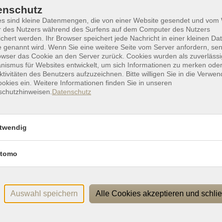
enschutz
Fran
Atelier des Künstlers, Knappsbrink 4, Osnabrück
es sind kleine Datenmengen, die von einer Website gesendet und vo
r des Nutzers während des Surfens auf dem Computer des Nutzers
Ver
chert werden. Ihr Browser speichert jede Nachricht in einer kleinen Dat
Atelier des Künstlers, Knappsbrink 4, Osnabrück
 genannt wird. Wenn Sie eine weitere Seite vom Server anfordern, se
Atel
owser das Cookie an den Server zurück. Cookies wurden als zuverlässi
Atelier des Künstlers, Knappsbrink 4, Osnabrück
Osn
ismus für Websites entwickelt, um sich Informationen zu merken oder
ktivitäten des Benutzers aufzuzeichnen. Bitte willigen Sie in die Verwe
okies ein. Weitere Informationen finden Sie in unseren
schutzhinweisen.
Datenschutz
twendig
Rechtliches
P
tomo
Impressum
Widerrufsbelehrung
Auswahl speichern
Alle Cookies akzeptieren und schli
Datenschutzerklärung
Allgemeine Geschäftsbedingungen
Barrierefreiheitserklärung