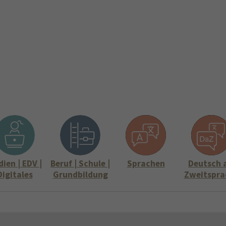
ite
Aktuelles
Über uns
Stellenangebote
Informati
Submenu for "Über uns"
Submenu for "
ien | EDV |
Beruf | Schule |
Sprachen
Deutsch 
Digitales
Grundbildung
Zweitspra