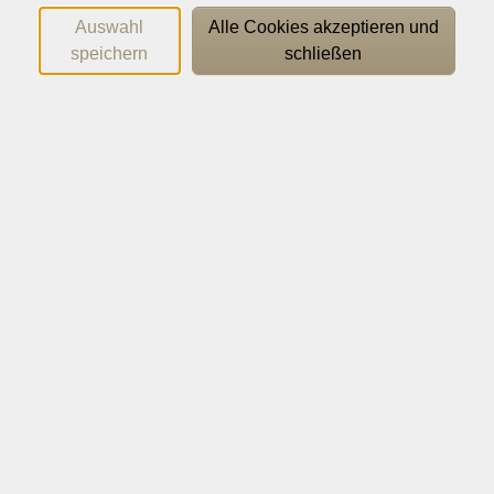
Auswahl
Alle Cookies akzeptieren und
speichern
schließen
Dr. Tobias Pischel de Ascensão
Geschäftsführer | Bereichsleitung Politik | Psychologie |
Pädagogik | Kommunikation
0541 323-21 97
pischel@vhs-os.de
Doris Schowe
Sekretariat der Geschäftsführung
0541 323-21 99
schowe@vhs-os.de