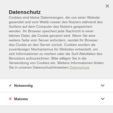
Skip to main content
Skip to page footer
×
Datenschutz
Cookies sind kleine Datenmengen, die von einer Website
gesendet und vom Webb rowser des Nutzers während des
Surfens auf dem Computer des Nutzers gespeichert
werden. Ihr Browser speichert jede Nachricht in einer
kleinen Datei, die Cookie genannt wird. Wenn Sie eine
weitere Seite vom Server anfordern, sendet Ihr Browser
das Cookie an den Server zurück. Cookies wurden als
zuverlässiger Mechanismus für Websites entwickelt, um
sich Informationen zu merken oder die Surf-Aktivitäten des
Benutzers aufzuzeichnen. Bitte willigen Sie in die
Verwendung von Cookies ein. Weitere Informationen finden
Sie in unseren Datenschutzhinweisen.
Datenschutz
Politik | Gesellschaft | Umwelt
Politik | Gesellschaft
Notwendig
Politik | Gesellschaft
Matomo
Ansprechpartner