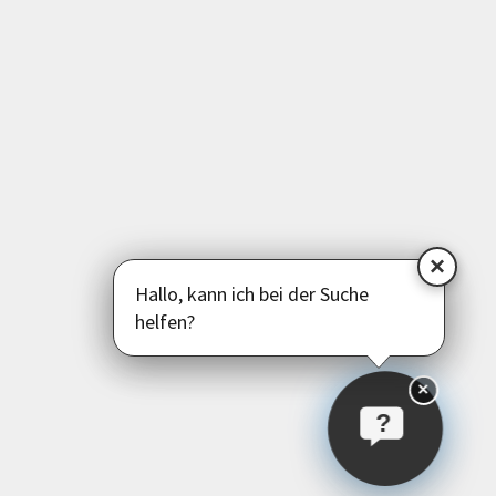
Psychologie | Pädagogik | Kommunikation
Politik | Gesellschaft | Umwelt
Instagram
Facebook
LinkedIn