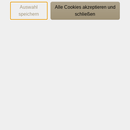
Auswahl
Alle Cookies akzeptieren und
speichern
schließen
Öffnungszeiten
mittendrin
während der
erschienen
Ferienzeit:
Wir starten in den
Geschäftsstelle/
August mit vielen
Anmeldung
frischen Kursen und der
Bergstraße
neuen mittendrin. Jetzt
Während der
kostenfrei erhältlich!
Sommerferien (02.07. -
12.08.) sind wir zu
Weiterlesen
folgenden Zeiten gerne
für Sie da:
Montag – Donnerstag:
09:00 – 13:00 Uhr + 14:00
– 16:00 Uhr…
Weiterlesen