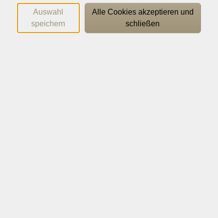
Ermäßigung besteht nicht
):
Auswahl
Alle Cookies akzeptieren und
Empfänger:innen von Leistungen nach dem
speichern
schließen
Bundesausbildungsförderungsgesetz (BAFöG)
Personen, die einen gesetzlich geregelten
Freiwilligendienst (BFD/FSJ/FÖJ/FSJK) ableisten
Empfänger:innen von Leistungen zum
Lebensunterhalt nach dem Sozialgesetzbuch und
Arbeitslosengeld II (Grundsicherung für
Arbeitssuchende)
Empfänger:innen von Grundsicherung im Alter
und bei Erwerbsminderung (SGB XII)
Inhaber:innen des Osnabrück-Passes
Inhaber:innen der Jugendleiter-Card mit
Hauptwohnsitz in Osnabrück (begrenzt auf zwei
Kurse bis zu 30 Unterrichtsstunden pro Jahr).
Auch hier nicht erfasste Personengruppen erhalten in
begründeten Fällen auf Einzelan­trag ebenfalls eine
Ermäßigung. Anträge sind in der Geschäftsstelle