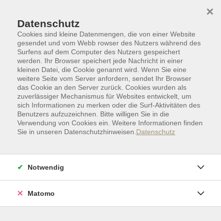
Skip to main content
Skip to page footer
×
Datenschutz
Cookies sind kleine Datenmengen, die von einer Website
gesendet und vom Webb rowser des Nutzers während des
Surfens auf dem Computer des Nutzers gespeichert
werden. Ihr Browser speichert jede Nachricht in einer
kleinen Datei, die Cookie genannt wird. Wenn Sie eine
weitere Seite vom Server anfordern, sendet Ihr Browser
das Cookie an den Server zurück. Cookies wurden als
zuverlässiger Mechanismus für Websites entwickelt, um
sich Informationen zu merken oder die Surf-Aktivitäten des
Benutzers aufzuzeichnen. Bitte willigen Sie in die
Verwendung von Cookies ein. Weitere Informationen finden
Ermäßigungen
Sie in unseren Datenschutzhinweisen.
Datenschutz
Für Veranstaltungen, die mit einer ermäßigten Gebühr
ausgewiesen sind,
erhalten gegen Vorlage eines
Notwendig
gültigen Nachweises/Ausweises folgende
Personengruppen eine Gebührenermäßigung in
Matomo
Höhe von 35 % auf den Gebührenanteil
(Die
Nachweise / Ausweise sind vor Veranstaltungsbeginn
vorzulegen. Ein Anspruch auf nachträgliche