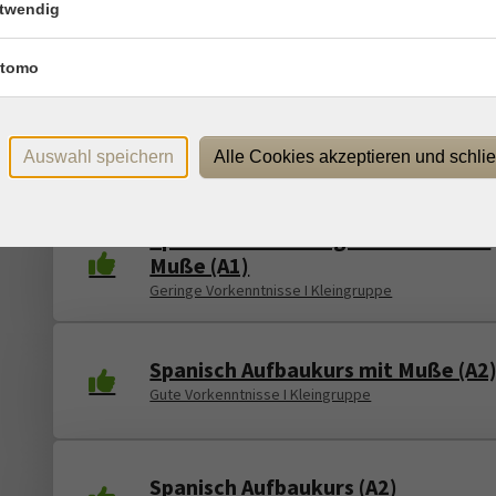
twendig
English Refresher (A2)
3 bis 4 Jahre Lernerfahrung I Bildungsurlaub
tomo
Uno, dos, tres - Spanisch von Anfa
an (A1.1)
Auswahl speichern
Alle Cookies akzeptieren und schli
Ohne Vorkenntnisse I Bildungsurlaub
Spanisch für Anfänger:innen IV mit
Muße (A1)
Geringe Vorkenntnisse I Kleingruppe
Spanisch Aufbaukurs mit Muße (A2
Gute Vorkenntnisse I Kleingruppe
Spanisch Aufbaukurs (A2)