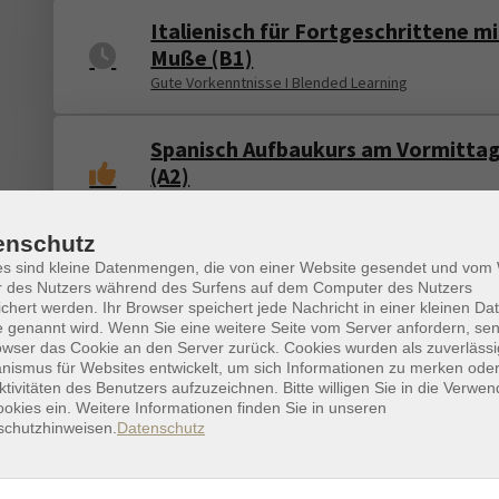
Italienisch für Fortgeschrittene mi
Muße (B1)
Gute Vorkenntnisse I Blended Learning
Spanisch Aufbaukurs am Vormitta
(A2)
Gute Vorkenntnisse I Kleingruppe I Blended Learnin
enschutz
Spanisch Aufbaukurs am Nachmitt
es sind kleine Datenmengen, die von einer Website gesendet und vo
r des Nutzers während des Surfens auf dem Computer des Nutzers
(A2)
chert werden. Ihr Browser speichert jede Nachricht in einer kleinen Dat
Blended Learning
 genannt wird. Wenn Sie eine weitere Seite vom Server anfordern, se
owser das Cookie an den Server zurück. Cookies wurden als zuverlässi
ismus für Websites entwickelt, um sich Informationen zu merken oder
ktivitäten des Benutzers aufzuzeichnen. Bitte willigen Sie in die Verwe
Spanisch für Fortgeschrittene (A2
okies ein. Weitere Informationen finden Sie in unseren
Gute Vorkenntnisse I Blended Learning
schutzhinweisen.
Datenschutz