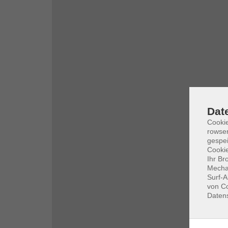
Dat
Cooki
rowse
gespei
Cookie
Ihr Br
Mechan
Surf-A
von Co
Daten