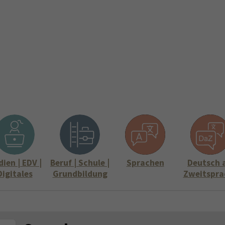
ite
Aktuelles
Über uns
Stellenangebote
Informati
Submenu for "Über uns"
Submenu for "
ien | EDV |
Beruf | Schule |
Sprachen
Deutsch 
Digitales
Grundbildung
Zweitspra