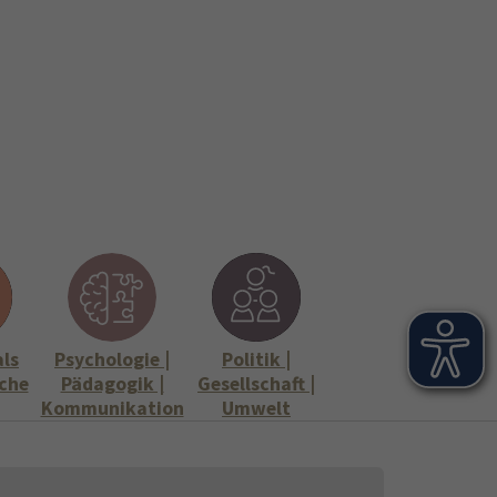
onen
Stellenangebote"
Submenu for "Informationen"
als
Psychologie |
Politik |
che
Pädagogik |
Gesellschaft |
Kommunikation
Umwelt