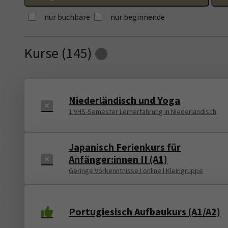
nur buchbare
nur beginnende
Kurse (
145
)
Loading...
Niederländisch und Yoga
1 VHS-Semester Lernerfahrung in Niederländisch
Japanisch Ferienkurs für
Anfänger:innen II (A1)
Geringe Vorkenntnisse I online I Kleingruppe
Portugiesisch Aufbaukurs (A1/A2)