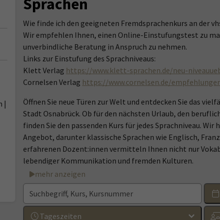
Sprachen
Wie finde ich den geeigneten Fremdsprachenkurs an der v
Wir empfehlen Ihnen, einen Online-Einstufungstest zu ma
unverbindliche Beratung in Anspruch zu nehmen.
Links zur Einstufung des Sprachniveaus:
Klett Verlag
https://www.klett-sprachen.de/neu-niveauue
Cornelsen Verlag
https://www.cornelsen.de/empfehlunge
Öffnen Sie neue Türen zur Welt und entdecken Sie das viel
 |
Stadt Osnabrück. Ob für den nächsten Urlaub, den beruflic
finden Sie den passenden Kurs für jedes Sprachniveau. Wir
Angebot, darunter klassische Sprachen wie Englisch, Franzö
erfahrenen Dozent:innen vermitteln Ihnen nicht nur Voka
lebendiger Kommunikation und fremden Kulturen.
mehr anzeigen
Tageszeiten