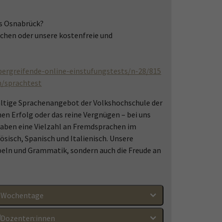
hs Osnabrück?
chen oder unsere kostenfreie und
bergreifende-online-einstufungstests/n-28/815
n/sprachtest
fältige Sprachenangebot der Volkshochschule der
hen Erfolg oder das reine Vergnügen – bei uns
 haben eine Vielzahl an Fremdsprachen im
sisch, Spanisch und Italienisch. Unsere
beln und Grammatik, sondern auch die Freude an
Wochentage
Dozenten:innen