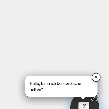
Medien | EDV | Digitales
Beruf | Schule | Grundbildung
Sprachen
Deutsch als Zweitsprache
Psychologie | Pädagogik | Kommunikation
Politik | Gesellschaft | Umwelt
Instagram
Facebook
LinkedIn