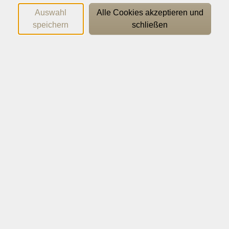
Bergstraße 8
Auswahl
Alle Cookies akzeptieren und
49076 Osnabrück
speichern
schließen
Telefon: 0541 323-2243
E-Mail:
info@vhs-os.de
Erreichbarkeit
Geschäftsstelle Bergstraße 8:
Montag: 09:00 - 13:00 Uhr | 14:00 - 16:30 Uhr
Dienstag: 09:00 - 13:00 Uhr | 14:00 - 16:30 Uhr
Mittwoch: 09:00 - 13:00 Uhr | 14:00 - 16:30 Uhr
Donnerstag: 09:00 - 13:00 Uhr | 14:00 - 16:30 Uhr
Freitag: 09:00 - 13:00 Uhr
Deutsch als Zweitsprache, Franz-Lenz-Straße 4, 1. OG:
Montag: 09:00 - 12:00 Uhr
Dienstag: 09:00 - 12:00 Uhr
Mittwoch: 14:30 - 17:30 Uhr
Donnerstag: 14:30 - 17:30 Uhr