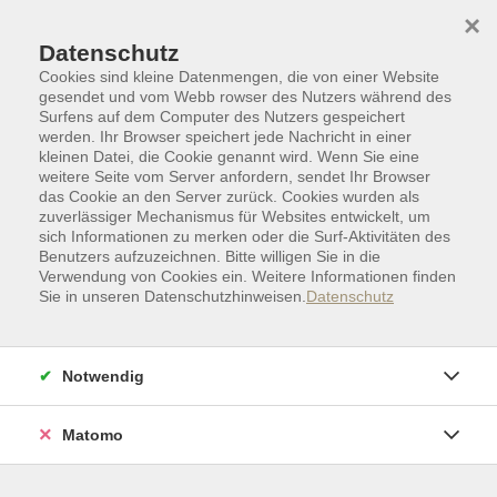
Skip to main content
Skip to page footer
×
Datenschutz
Cookies sind kleine Datenmengen, die von einer Website
gesendet und vom Webb rowser des Nutzers während des
Surfens auf dem Computer des Nutzers gespeichert
werden. Ihr Browser speichert jede Nachricht in einer
kleinen Datei, die Cookie genannt wird. Wenn Sie eine
weitere Seite vom Server anfordern, sendet Ihr Browser
das Cookie an den Server zurück. Cookies wurden als
zuverlässiger Mechanismus für Websites entwickelt, um
sich Informationen zu merken oder die Surf-Aktivitäten des
Benutzers aufzuzeichnen. Bitte willigen Sie in die
Verwendung von Cookies ein. Weitere Informationen finden
Sie in unseren Datenschutzhinweisen.
Datenschutz
Loading...
Notwendig
Volkshochschule der Stadt Osnabrück
Matomo
GmbH