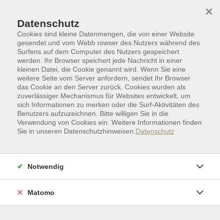
Skip to main content
Skip to page footer
×
Datenschutz
Cookies sind kleine Datenmengen, die von einer Website
gesendet und vom Webb rowser des Nutzers während des
Surfens auf dem Computer des Nutzers gespeichert
werden. Ihr Browser speichert jede Nachricht in einer
kleinen Datei, die Cookie genannt wird. Wenn Sie eine
weitere Seite vom Server anfordern, sendet Ihr Browser
das Cookie an den Server zurück. Cookies wurden als
zuverlässiger Mechanismus für Websites entwickelt, um
sich Informationen zu merken oder die Surf-Aktivitäten des
Benutzers aufzuzeichnen. Bitte willigen Sie in die
Verwendung von Cookies ein. Weitere Informationen finden
Sie in unseren Datenschutzhinweisen.
Datenschutz
Politik | Gesellschaft | Umwelt
Wissen im Alltag | Recht
Notwendig
Wissen im Alltag | Recht
Herzlich willkommen in Ihrem Bildungsbereich für die
Matomo
praktischen Fragen des Lebens! Die Volkshochschule der
Stadt Osnabrück begleitet Sie durch den Dschungel des