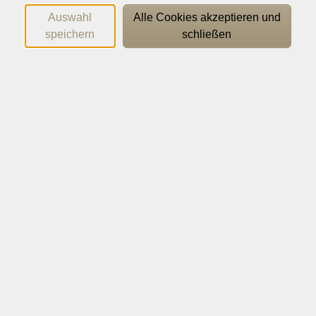
Auswahl
Alle Cookies akzeptieren und
speichern
schließen
Die neue Linie 1 A2 Intensivtrainer
ISBN 978-3-12-607249-6
Anmeldung nur nach vorheriger Beratung!
Gebühr auf Anfrage
In den Warenkorb
Kursnummer:
26B5707-3
Beginn:
Ende:
Mo. 11.01.2027
Di. 09.02.2027
08:30 Uhr
12:45 Uhr