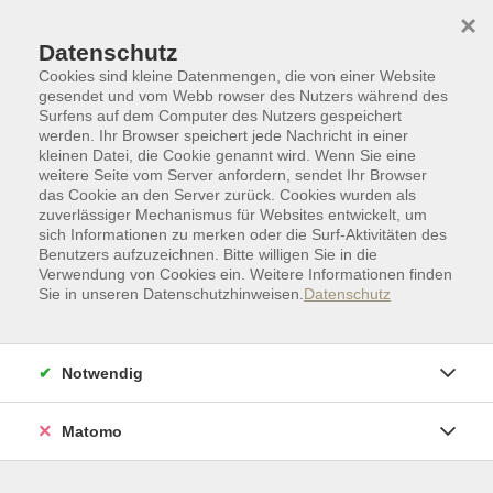
Skip to main content
Skip to page footer
×
Datenschutz
Cookies sind kleine Datenmengen, die von einer Website
gesendet und vom Webb rowser des Nutzers während des
Surfens auf dem Computer des Nutzers gespeichert
werden. Ihr Browser speichert jede Nachricht in einer
kleinen Datei, die Cookie genannt wird. Wenn Sie eine
weitere Seite vom Server anfordern, sendet Ihr Browser
das Cookie an den Server zurück. Cookies wurden als
zuverlässiger Mechanismus für Websites entwickelt, um
sich Informationen zu merken oder die Surf-Aktivitäten des
Benutzers aufzuzeichnen. Bitte willigen Sie in die
Verwendung von Cookies ein. Weitere Informationen finden
Sie in unseren Datenschutzhinweisen.
Datenschutz
Integrations-/Intensivkurs Deutsch A2 I
Wichtige Hinweise
A2
Notwendig
Die neue Linie 1 A2 Hybride Ausgabe allango Kurs- und
Matomo
Übungsbuch
ISBN 978-3-12-607247-2