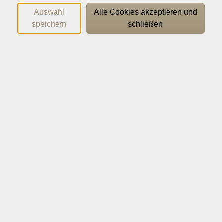
Die Bewegungsabläufe, Achtsamkeits- und
Auswahl
Alle Cookies akzeptieren und
Meditationsübungen beim Yoga lassen sich in großer
speichern
schließen
Bandbreite variieren. Sie lernen die Grundprinzipien
des Hatha Yoga kennen und finden durch sanft
angeleitete Entspannungs-, Dehn- und
Konzentrationsübungen zu mehr Gelassenheit und
Kraft. Gut für alle, die auf der Suche nach einem
alltagstauglichen Weg sind, um wieder mehr im
Augenblick anzukommen und die eigene Kraft zu
spüren.
Die Vorkenntnisse in den Kursen können variieren. Sie
können gerne Ihre/n Dozent:in ansprechen, wenn Sie
Wünsche oder Fragen dazu haben.
Wichtige Hinweise
Bitte mitbringen: Gymnastikmatte, bequeme