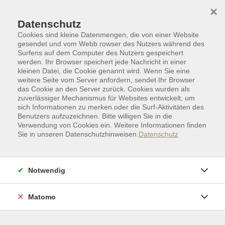
Skip to main content
Skip to page footer
×
Datenschutz
Cookies sind kleine Datenmengen, die von einer Website
gesendet und vom Webb rowser des Nutzers während des
Surfens auf dem Computer des Nutzers gespeichert
werden. Ihr Browser speichert jede Nachricht in einer
kleinen Datei, die Cookie genannt wird. Wenn Sie eine
weitere Seite vom Server anfordern, sendet Ihr Browser
das Cookie an den Server zurück. Cookies wurden als
zuverlässiger Mechanismus für Websites entwickelt, um
sich Informationen zu merken oder die Surf-Aktivitäten des
Benutzers aufzuzeichnen. Bitte willigen Sie in die
Verwendung von Cookies ein. Weitere Informationen finden
Sie in unseren Datenschutzhinweisen.
Datenschutz
Gesundheit | Bewegung
Präventionskurs (Zuschuss Krankenkasse)
Notwendig
Hatha-Yoga am Abend
Kurs mit ZPP-Zertifizierung
Matomo