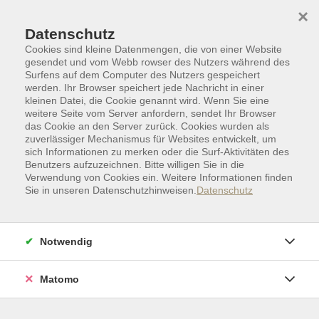
Skip to main content
Skip to page footer
×
Datenschutz
Cookies sind kleine Datenmengen, die von einer Website
gesendet und vom Webb rowser des Nutzers während des
Surfens auf dem Computer des Nutzers gespeichert
werden. Ihr Browser speichert jede Nachricht in einer
kleinen Datei, die Cookie genannt wird. Wenn Sie eine
weitere Seite vom Server anfordern, sendet Ihr Browser
das Cookie an den Server zurück. Cookies wurden als
zuverlässiger Mechanismus für Websites entwickelt, um
sich Informationen zu merken oder die Surf-Aktivitäten des
Benutzers aufzuzeichnen. Bitte willigen Sie in die
Verwendung von Cookies ein. Weitere Informationen finden
Sie in unseren Datenschutzhinweisen.
Datenschutz
Kunst | Kultur
Städte, Länder und Geschichte(n)
Notwendig
Talent kennt kein Geschlecht -
Wunderbare Malerinnen
Matomo
Teil 1: Von der Antike zum Mittelalter, von
der Renaissance bis zum Klassizismus