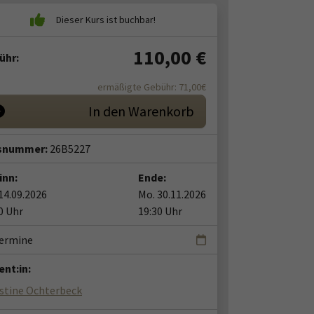
110,00
€
ühr:
ermäßigte Gebühr: 71,00€
In den Warenkorb
snummer:
26B5227
inn:
Ende:
14.09.2026
Mo. 30.11.2026
0 Uhr
19:30 Uhr
Termine
nt:in:
istine Ochterbeck