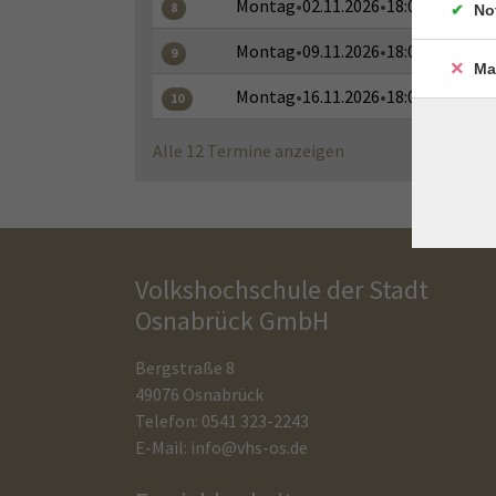
Montag
•
02.11.2026
•
18:00–19:30 Uh
8
No
Montag
•
09.11.2026
•
18:00–19:30 Uh
9
Ma
Montag
•
16.11.2026
•
18:00–19:30 Uh
10
Alle 12 Termine anzeigen
Volkshochschule der Stadt
Osnabrück GmbH
Bergstraße 8
49076 Osnabrück
Telefon: 0541 323-2243
E-Mail:
info@vhs-os.de