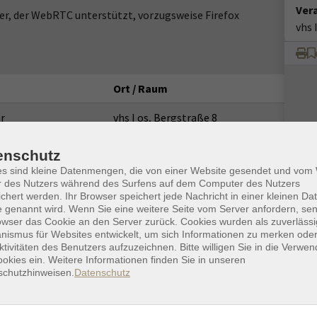
Ver
r, der WebRTC unterstützt, vorzugsweise Firefox
vhs 
Ort / Raum
r
vhs I os, Bergstraße 8
r
vhs I os, Bergstraße 8
enschutz
es sind kleine Datenmengen, die von einer Website gesendet und vo
r
vhs I os, Bergstraße 8
r des Nutzers während des Surfens auf dem Computer des Nutzers
chert werden. Ihr Browser speichert jede Nachricht in einer kleinen Dat
r
vhs I os, Bergstraße 8
 genannt wird. Wenn Sie eine weitere Seite vom Server anfordern, se
owser das Cookie an den Server zurück. Cookies wurden als zuverlässi
r
vhs I os, Bergstraße 8
ismus für Websites entwickelt, um sich Informationen zu merken oder
ktivitäten des Benutzers aufzuzeichnen. Bitte willigen Sie in die Verwe
okies ein. Weitere Informationen finden Sie in unseren
r
vhs I os, Bergstraße 8
schutzhinweisen.
Datenschutz
r
vhs I os, Bergstraße 8