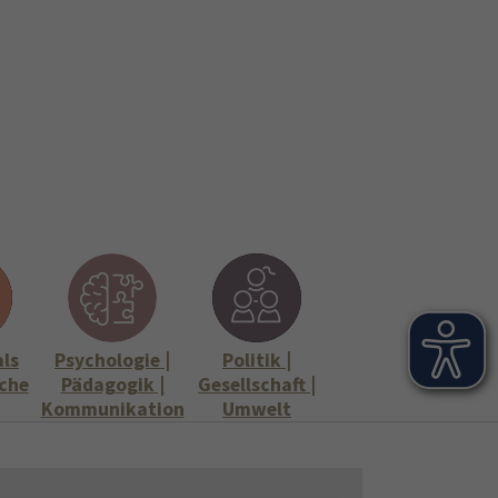
onen
Stellenangebote"
Submenu for "Informationen"
als
Psychologie |
Politik |
che
Pädagogik |
Gesellschaft |
Kommunikation
Umwelt