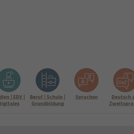
ite
Aktuelles
Über uns
Stellenangebote
Informati
Submenu for "Über uns"
Submenu for "
ien | EDV |
Beruf | Schule |
Sprachen
Deutsch 
Digitales
Grundbildung
Zweitspra