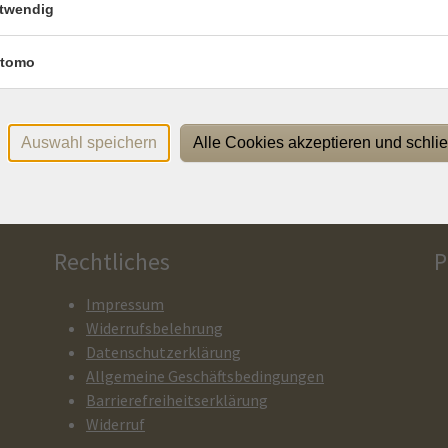
r
vhs I os, Bergstraße 8
twendig
r
vhs I os, Bergstraße 8
tomo
r
vhs I os, Bergstraße 8
Auswahl speichern
Alle Cookies akzeptieren und schli
Rechtliches
P
Impressum
Widerrufsbelehrung
Datenschutzerklärung
Allgemeine Geschäftsbedingungen
Barrierefreiheitserklärung
Widerruf