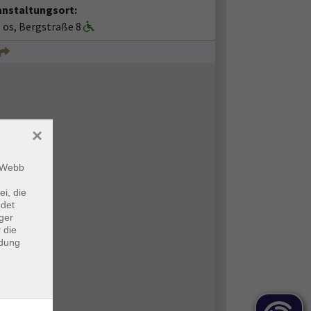
anstaltungsort:
I os, Bergstraße 8
×
m Webb
ei, die
ndet
ger
 die
ndung