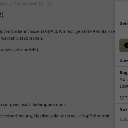
isch
Französisch A2 – B1
2)
Geb
 guten Vorkenntnissen (A1/A2). Wir festigen Ihre Kenntnisse
 werden viel sprechen.
urses (seitens VHS)
Kur
Beg
Mo. 
18:0
12 
h sein, wechselt die Gruppe online.
Doze
ternetverbindung, Headset oder alternativ Kopfhörer mit
Chr