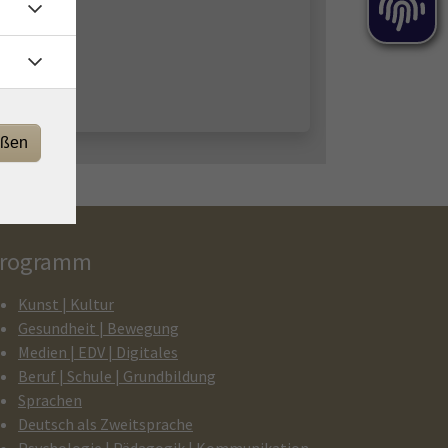
eßen
rogramm
Kunst | Kultur
Gesundheit | Bewegung
Medien | EDV | Digitales
Beruf | Schule | Grundbildung
Sprachen
Deutsch als Zweitsprache