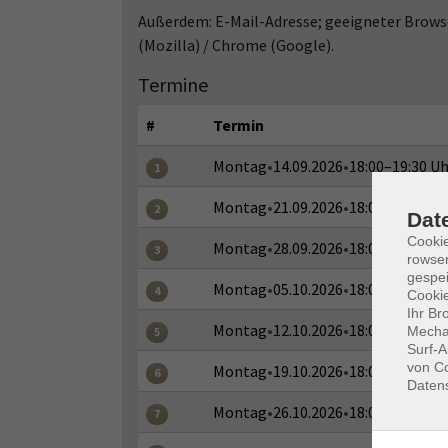
Außerdem: E-Mail-Adresse; geeigneter Browse
(Mozilla) / Chrome (Google).
Termine
#
Termin
Montag
•
14.09.2026
•
18:00–19:30 Uh
1
Montag
•
21.09.2026
•
18:00–19:30 Uh
2
Dat
Cooki
Montag
•
28.09.2026
•
18:00–19:30 Uh
3
rowse
gespei
Montag
•
05.10.2026
•
18:00–19:30 Uh
4
Cookie
Ihr Br
Montag
•
12.10.2026
•
18:00–19:30 Uh
Mechan
5
Surf-A
von Co
Montag
•
19.10.2026
•
18:00–19:30 Uh
6
Daten
Montag
•
26.10.2026
•
18:00–19:30 Uh
7