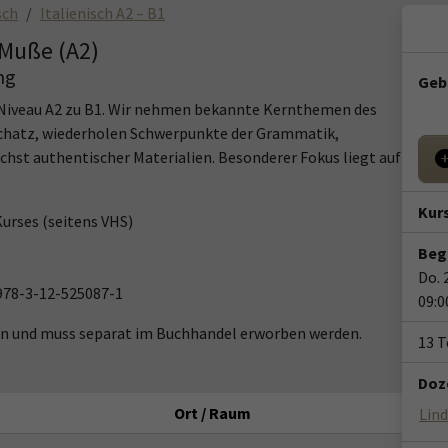
sch
Italienisch A2 – B1
 Muße (A2)
ng
Geb
 Niveau A2 zu B1. Wir nehmen bekannte Kernthemen des
tschatz, wiederholen Schwerpunkte der Grammatik,
hst authentischer Materialien. Besonderer Fokus liegt auf
Kur
urses (seitens VHS)
Beg
Do. 
 978-3-12-525087-1
09:0
ten und muss separat im Buchhandel erworben werden.
13 
Doze
Ort / Raum
Lind