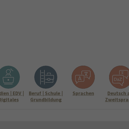
ite
Aktuelles
Über uns
Stellenangebote
Informati
Submenu for "Über uns"
Submenu for "
ien | EDV |
Beruf | Schule |
Sprachen
Deutsch 
Digitales
Grundbildung
Zweitspra