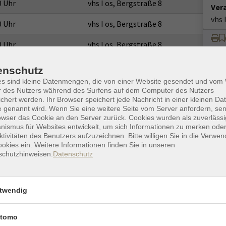
0 Uhr
vhs I os, Bergstraße 8
Ver
vhs 
0 Uhr
vhs I os, Bergstraße 8
0 Uhr
vhs I os, Bergstraße 8
0 Uhr
vhs I os, Bergstraße 8
enschutz
es sind kleine Datenmengen, die von einer Website gesendet und vo
0 Uhr
vhs I os, Bergstraße 8
r des Nutzers während des Surfens auf dem Computer des Nutzers
chert werden. Ihr Browser speichert jede Nachricht in einer kleinen Dat
0 Uhr
vhs I os, Bergstraße 8
 genannt wird. Wenn Sie eine weitere Seite vom Server anfordern, se
owser das Cookie an den Server zurück. Cookies wurden als zuverlässi
0 Uhr
vhs I os, Bergstraße 8
ismus für Websites entwickelt, um sich Informationen zu merken oder
ktivitäten des Benutzers aufzuzeichnen. Bitte willigen Sie in die Verwe
okies ein. Weitere Informationen finden Sie in unseren
0 Uhr
vhs I os, Bergstraße 8
schutzhinweisen.
Datenschutz
0 Uhr
vhs I os, Bergstraße 8
0 Uhr
vhs I os, Bergstraße 8
twendig
tomo