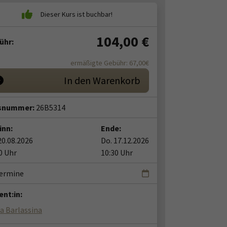
104,00
€
ühr:
ermäßigte Gebühr: 67,00€
In den Warenkorb
snummer:
26B5314
inn:
Ende:
20.08.2026
Do. 17.12.2026
0 Uhr
10:30 Uhr
Termine
nt:in:
a Barlassina