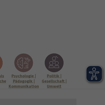
onen
Stellenangebote"
Submenu for "Informationen"
als
Psychologie |
Politik |
che
Pädagogik |
Gesellschaft |
Kommunikation
Umwelt