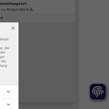
anstaltungsort:
I os, Bergstraße 8
×
m Webb
ei, die
ndet
ger
 die
ndung