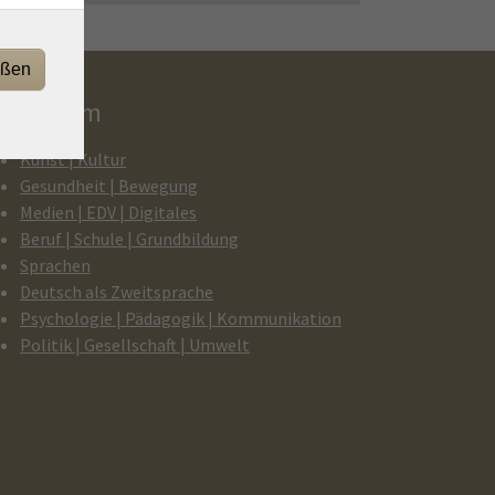
eßen
rogramm
Kunst | Kultur
Gesundheit | Bewegung
Medien | EDV | Digitales
Beruf | Schule | Grundbildung
Sprachen
Deutsch als Zweitsprache
Psychologie | Pädagogik | Kommunikation
Politik | Gesellschaft | Umwelt