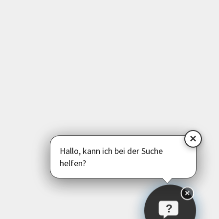
Sprachen
Deutsch als Zweitsprache
Psychologie | Pädagogik | Kommunikation
Politik | Gesellschaft | Umwelt
Instagram
Facebook
LinkedIn