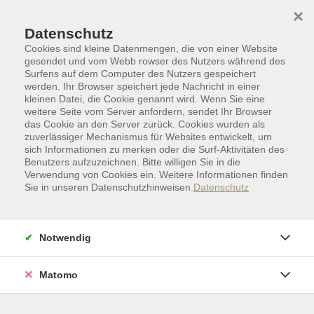
Skip to main content
Skip to page footer
×
Datenschutz
Cookies sind kleine Datenmengen, die von einer Website
gesendet und vom Webb rowser des Nutzers während des
Surfens auf dem Computer des Nutzers gespeichert
werden. Ihr Browser speichert jede Nachricht in einer
kleinen Datei, die Cookie genannt wird. Wenn Sie eine
weitere Seite vom Server anfordern, sendet Ihr Browser
das Cookie an den Server zurück. Cookies wurden als
zuverlässiger Mechanismus für Websites entwickelt, um
sich Informationen zu merken oder die Surf-Aktivitäten des
Benutzers aufzuzeichnen. Bitte willigen Sie in die
Verwendung von Cookies ein. Weitere Informationen finden
Sie in unseren Datenschutzhinweisen.
Datenschutz
Sprachen
Fremdsprachen
Spanisch
Spanisch A1 – A2
Notwendig
Spanisch Aufbaukurs am Nachmittag
(A2)
Matomo
Blended Learning
Kurs für Lernende mit elementaren Vorkenntnissen