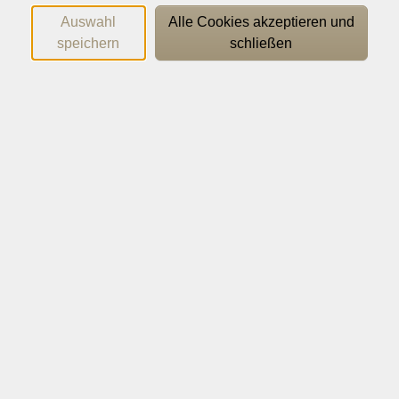
Europäischen Referenzrahmens (GER). Auf dem
Auswahl
Alle Cookies akzeptieren und
kurstragenden Lehrbuch aufbauend, erweitern und
speichern
schließen
vertiefen Sie Ihre Sprachkenntnisse durch passgenaue
ergänzende Materialien. Sie verbessern Ihr Hör- und
Leseverstehen, bauen Ihren Wortschatz aus und
gewinnen mehr Sicherheit im Sprechen und Schreiben.
Kurs mit Probebesuch am Beginndatum des
Wichtige Hinweise
Lehrbuch wird im Kurs besprochen
128,00
€
Gebühr:
In den Warenkorb