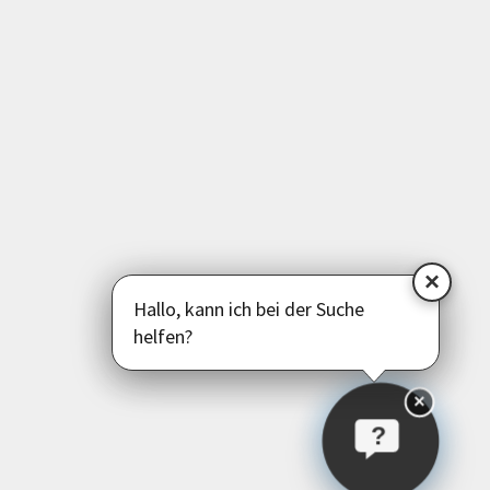
Deutsch als Zweitsprache
Psychologie | Pädagogik | Kommunikation
Politik | Gesellschaft | Umwelt
Instagram
Facebook
LinkedIn