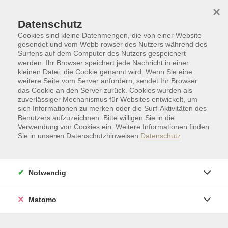
Skip to main content
Skip to page footer
×
Datenschutz
Cookies sind kleine Datenmengen, die von einer Website
gesendet und vom Webb rowser des Nutzers während des
Surfens auf dem Computer des Nutzers gespeichert
werden. Ihr Browser speichert jede Nachricht in einer
kleinen Datei, die Cookie genannt wird. Wenn Sie eine
weitere Seite vom Server anfordern, sendet Ihr Browser
das Cookie an den Server zurück. Cookies wurden als
zuverlässiger Mechanismus für Websites entwickelt, um
sich Informationen zu merken oder die Surf-Aktivitäten des
Benutzers aufzuzeichnen. Bitte willigen Sie in die
Verwendung von Cookies ein. Weitere Informationen finden
Sie in unseren Datenschutzhinweisen.
Datenschutz
Sprachen
Fremdsprachen
Weitere Sprachen
Griechisch | Türkisch
Notwendig
Griechisch Aufbaukurs (A2)
Gute Vorkenntnisse I Minigruppe
Matomo
Kurs für Lernende mit elementaren Vorkenntnissen
auf A1-Niveau mit Ziel A2 des Gemeinsamen