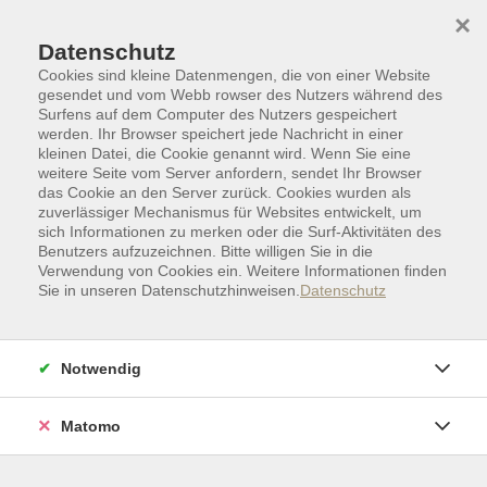
Skip to main content
Skip to page footer
×
Datenschutz
Cookies sind kleine Datenmengen, die von einer Website
gesendet und vom Webb rowser des Nutzers während des
Surfens auf dem Computer des Nutzers gespeichert
werden. Ihr Browser speichert jede Nachricht in einer
kleinen Datei, die Cookie genannt wird. Wenn Sie eine
weitere Seite vom Server anfordern, sendet Ihr Browser
das Cookie an den Server zurück. Cookies wurden als
zuverlässiger Mechanismus für Websites entwickelt, um
sich Informationen zu merken oder die Surf-Aktivitäten des
Benutzers aufzuzeichnen. Bitte willigen Sie in die
Verwendung von Cookies ein. Weitere Informationen finden
Sie in unseren Datenschutzhinweisen.
Datenschutz
Sprachen
Fremdsprachen
Weitere Sprachen
Niederländisch | Dänisch
Notwendig
Niederländisch für Anfänger:innen II (A1)
Geringe Vorkenntnisse
Matomo
Kurs für Anfänger:innen mit Ziel A1 des Gemeinsamen
Europäischen Referenzrahmens für Sprachen (GER).