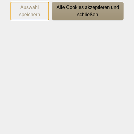
Die Grundlage des Unterrichts ist das kurstragende
Auswahl
Alle Cookies akzeptieren und
Lehrbuch, das durch passende ergänzende Materialien
speichern
schließen
bedarfsgerecht erweitert wird. So lernen Sie die
Sprache abwechslungsreich und praxisnah kennen. Die
vielfältigen Übungen, kommunikativen Aktivitäten
und alltagsnahen Themen machen den Unterricht
lebendig und motivierend. Sie erwerben erste
Sprachkenntnisse und gewinnen Sicherheit in
einfachen Gesprächssituationen.
Wichtige Hinweise
Lehrwerk: Goed idee! (A1), ab ca. Lekt. 3; ISBN: 978-3-
12-528606-1
Das Buch ist nicht in der Kursgebühr enthalten und
muss separat im Buchhandel erworben werden.