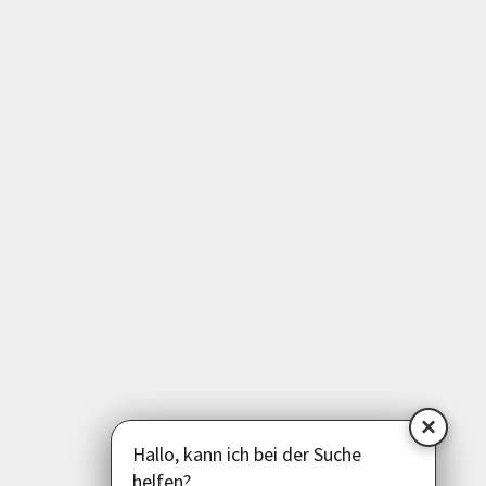
Kunst | Kultur
Gesundheit | Bewegung
Medien | EDV | Digitales
Beruf | Schule | Grundbildung
Sprachen
Deutsch als Zweitsprache
Psychologie | Pädagogik | Kommunikation
Politik | Gesellschaft | Umwelt
Instagram
Facebook
LinkedIn