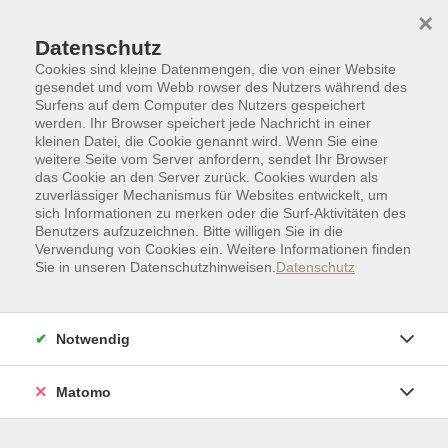
Skip to main content
Skip to page footer
×
Datenschutz
Cookies sind kleine Datenmengen, die von einer Website
gesendet und vom Webb rowser des Nutzers während des
Surfens auf dem Computer des Nutzers gespeichert
werden. Ihr Browser speichert jede Nachricht in einer
kleinen Datei, die Cookie genannt wird. Wenn Sie eine
weitere Seite vom Server anfordern, sendet Ihr Browser
das Cookie an den Server zurück. Cookies wurden als
zuverlässiger Mechanismus für Websites entwickelt, um
sich Informationen zu merken oder die Surf-Aktivitäten des
Benutzers aufzuzeichnen. Bitte willigen Sie in die
Verwendung von Cookies ein. Weitere Informationen finden
Sie in unseren Datenschutzhinweisen.
Datenschutz
Sprachen
Fremdsprachen
Weitere Sprachen
Polnisch | Russisch
Notwendig
Russisch Aufbaukurs (A2)
Gute Vorkenntnisse I Kleingruppe
Matomo
Kurs für Lernende mit elementaren Vorkenntnissen
auf A1-Niveau mit Ziel A2 des Gemeinsamen