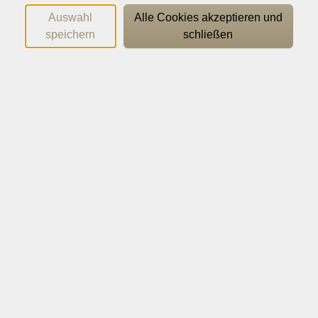
Europäischen Referenzrahmens (GER). Auf dem
Auswahl
Alle Cookies akzeptieren und
kurstragenden Lehrbuch aufbauend, erweitern und
speichern
schließen
vertiefen Sie Ihre Sprachkenntnisse durch passgenaue
ergänzende Materialien. Sie verbessern Ihr Hör- und
Leseverstehen, bauen Ihren Wortschatz aus und
gewinnen mehr Sicherheit im Sprechen und Schreiben.
Kurs mit Probebesuch am Beginndatum des Kurses
(seitens VHS)
Wichtige Hinweise
Lehrwerk: Otlitschno! aktuell A2; ca. ab Lekt. 5; ISBN:
978-3-19-214478-3
Das Buch ist nicht in der Kursgebühr enthalten und
muss separat im Buchhandel erworben werden.