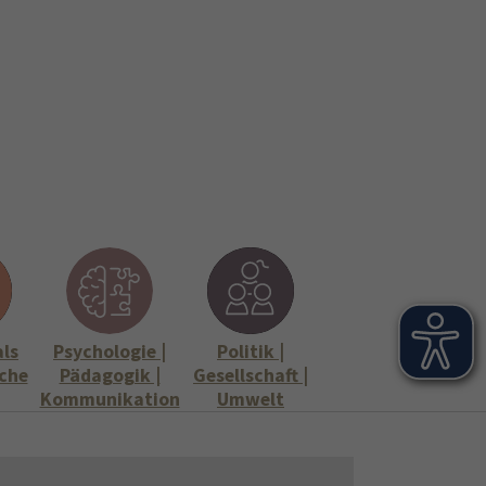
onen
Stellenangebote"
Submenu for "Informationen"
als
Psychologie |
Politik |
che
Pädagogik |
Gesellschaft |
Kommunikation
Umwelt