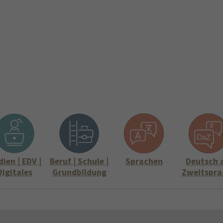
ite
Aktuelles
Über uns
Stellenangebote
Informati
Submenu for "Über uns"
Submenu for "
ien | EDV |
Beruf | Schule |
Sprachen
Deutsch 
Digitales
Grundbildung
Zweitspra