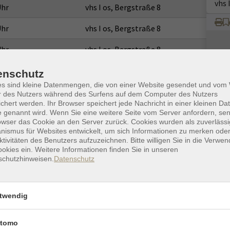
vhs 
Uhr
vhs I os, Bergstraße 8
Uhr
vhs I os, Bergstraße 8
Uhr
vhs I os, Bergstraße 8
Uhr
vhs I os, Bergstraße 8
enschutz
es sind kleine Datenmengen, die von einer Website gesendet und vo
Uhr
vhs I os, Bergstraße 8
r des Nutzers während des Surfens auf dem Computer des Nutzers
chert werden. Ihr Browser speichert jede Nachricht in einer kleinen Dat
Uhr
vhs I os, Bergstraße 8
 genannt wird. Wenn Sie eine weitere Seite vom Server anfordern, se
owser das Cookie an den Server zurück. Cookies wurden als zuverlässi
ismus für Websites entwickelt, um sich Informationen zu merken oder
Uhr
vhs I os, Bergstraße 8
ktivitäten des Benutzers aufzuzeichnen. Bitte willigen Sie in die Verwe
okies ein. Weitere Informationen finden Sie in unseren
Uhr
vhs I os, Bergstraße 8
schutzhinweisen.
Datenschutz
Uhr
vhs I os, Bergstraße 8
twendig
Uhr
vhs I os, Bergstraße 8
tomo