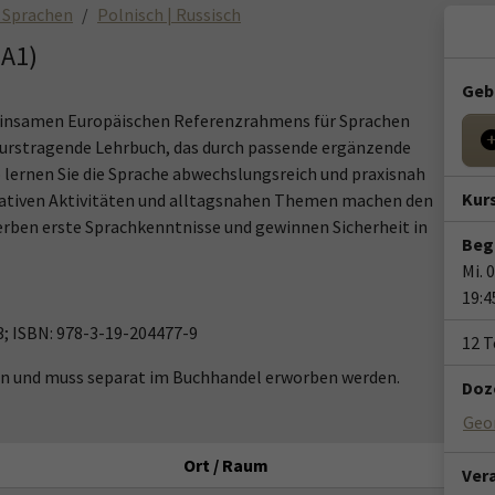
 Sprachen
Polnisch | Russisch
(A1)
Geb
meinsamen Europäischen Referenzrahmens für Sprachen
 kurstragende Lehrbuch, das durch passende ergänzende
o lernen Sie die Sprache abwechslungsreich und praxisnah
Kur
kativen Aktivitäten und alltagsnahen Themen machen den
erben erste Sprachkenntnisse und gewinnen Sicherheit in
Beg
Mi. 
19:4
 3; ISBN: 978-3-19-204477-9
12 
ten und muss separat im Buchhandel erworben werden.
Doze
Geo
Ort / Raum
Ver