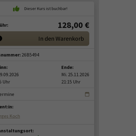
128,00
€
ühr:
In den Warenkorb
snummer:
26B5494
inn:
Ende:
09.09.2026
Mi. 25.11.2026
5 Uhr
21:15 Uhr
Termine
nt:in:
rges Koch
anstaltungsort: