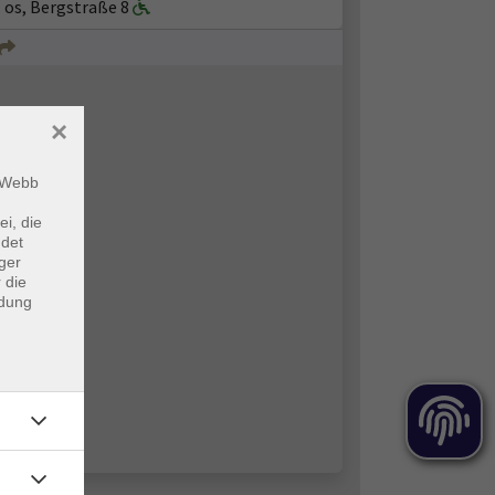
I os, Bergstraße 8
×
m Webb
ei, die
ndet
ger
 die
ndung