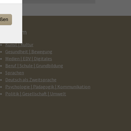
eßen
rogramm
Kunst | Kultur
Gesundheit | Bewegung
Medien | EDV | Digitales
Beruf | Schule | Grundbildung
Sprachen
Deutsch als Zweitsprache
Psychologie | Pädagogik | Kommunikation
Politik | Gesellschaft | Umwelt