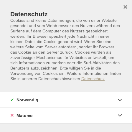
Skip to main content
Skip to page footer
×
Datenschutz
Cookies sind kleine Datenmengen, die von einer Website
gesendet und vom Webb rowser des Nutzers während des
Surfens auf dem Computer des Nutzers gespeichert
werden. Ihr Browser speichert jede Nachricht in einer
kleinen Datei, die Cookie genannt wird. Wenn Sie eine
weitere Seite vom Server anfordern, sendet Ihr Browser
das Cookie an den Server zurück. Cookies wurden als
zuverlässiger Mechanismus für Websites entwickelt, um
sich Informationen zu merken oder die Surf-Aktivitäten des
Benutzers aufzuzeichnen. Bitte willigen Sie in die
Verwendung von Cookies ein. Weitere Informationen finden
Sie in unseren Datenschutzhinweisen.
Datenschutz
Beruf | Schule | Grundbildung
Bildungsurlaub
Bildungsurlaub
Notwendig
Ansprechpartner
Matomo