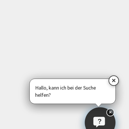
Sprachen
Deutsch als Zweitsprache
Psychologie | Pädagogik | Kommunikation
Politik | Gesellschaft | Umwelt
Instagram
Facebook
LinkedIn