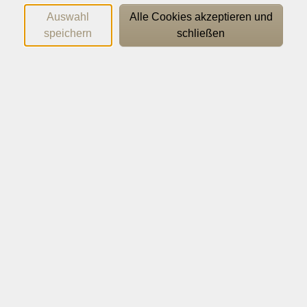
Auswahl
Alle Cookies akzeptieren und
Susanne Heuer
speichern
schließen
Information | Anmeldung | Sachbearbeitung Berufliche
Bildung
0541 323-22 43
info@vhs-os.de
Daniela Schomaker
Sachbearbeitung Zweiter Bildungsweg
0541 323-21 56
schomaker@vhs-os.de