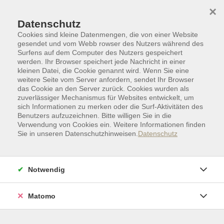
Skip to main content
Skip to page footer
×
Datenschutz
Cookies sind kleine Datenmengen, die von einer Website
gesendet und vom Webb rowser des Nutzers während des
Surfens auf dem Computer des Nutzers gespeichert
werden. Ihr Browser speichert jede Nachricht in einer
kleinen Datei, die Cookie genannt wird. Wenn Sie eine
weitere Seite vom Server anfordern, sendet Ihr Browser
das Cookie an den Server zurück. Cookies wurden als
zuverlässiger Mechanismus für Websites entwickelt, um
sich Informationen zu merken oder die Surf-Aktivitäten des
Benutzers aufzuzeichnen. Bitte willigen Sie in die
Verwendung von Cookies ein. Weitere Informationen finden
Sie in unseren Datenschutzhinweisen.
Datenschutz
Deutsch als Zweitsprache
Prüfungen mit freien Plätzen
Notwendig
Prüfungen mit freien Plätzen
Allgemeine Informationen
Matomo