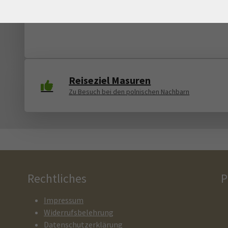
Teil 1: Von der Antike zum Mittelalter, von der
Renaissance bis zum Klassizismus
Reiseziel Masuren
Zu Besuch bei den polnischen Nachbarn
Rechtliches
P
Impressum
Widerrufsbelehrung
Datenschutzerklärung