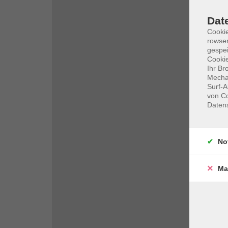
Dat
Cooki
rowse
gespei
Cookie
Ihr Br
Mechan
Surf-A
von Co
Daten
No
Ma