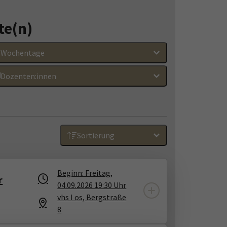
te(n)
Wochentage
Dozenten:innen
Sortierung
Beginn: Freitag,
r
04.09.2026 19:30 Uhr
vhs I os, Bergstraße
8