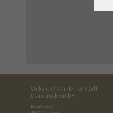
Volkshochschule der Stadt
Osnabrück GmbH
Bergstraße 8
49076 Osnabrück