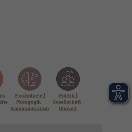
onen
Stellenangebote"
Submenu for "Informationen"
als
Psychologie |
Politik |
che
Pädagogik |
Gesellschaft |
Kommunikation
Umwelt