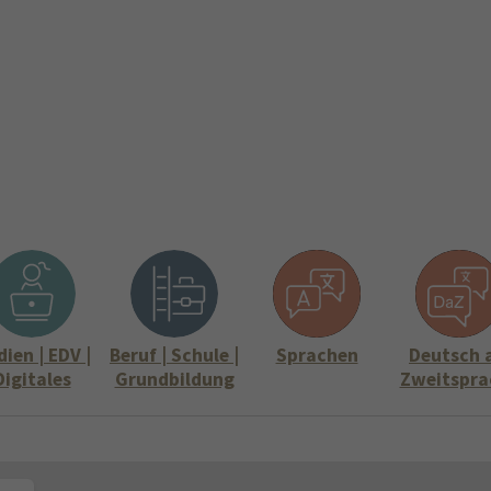
ite
Aktuelles
Über uns
Stellenangebote
Informati
Submenu for "Über uns"
Submenu for "
ien | EDV |
Beruf | Schule |
Sprachen
Deutsch 
Digitales
Grundbildung
Zweitspra