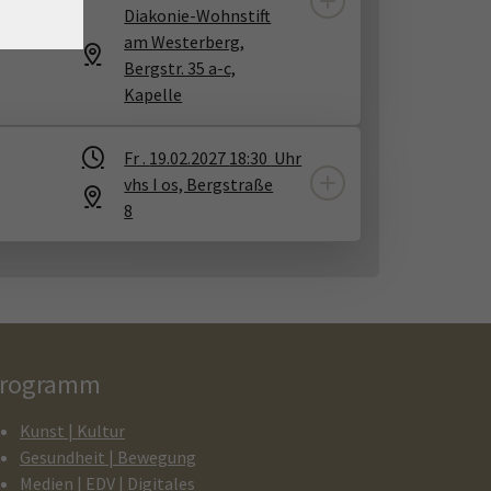
Diakonie-Wohnstift
am Westerberg,
Bergstr. 35 a-c,
Kapelle
Fr .
19.02.2027
18:30
Uhr
vhs I os, Bergstraße
8
rogramm
Kunst | Kultur
Gesundheit | Bewegung
Medien | EDV | Digitales