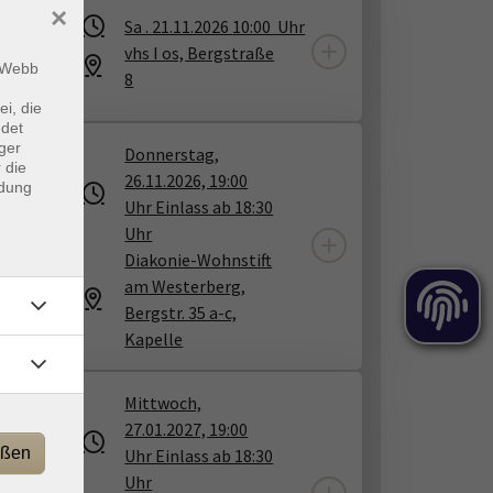
n
×
Sa .
21.11.2026
10:00
Uhr
vhs I os, Bergstraße
m Webb
8
ei, die
ndet
ger
Donnerstag,
 die
26.11.2026, 19:00
ndung
Uhr Einlass ab 18:30
Uhr
der-
Diakonie-Wohnstift
am Westerberg,
Bergstr. 35 a-c,
Kapelle
Mittwoch,
27.01.2027, 19:00
eßen
Uhr Einlass ab 18:30
Uhr