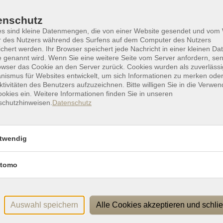
Kleine Geschichte der europäische
Kunst von der Antike bis zur
enschutz
Gegenwart
es sind kleine Datenmengen, die von einer Website gesendet und vo
r des Nutzers während des Surfens auf dem Computer des Nutzers
Teil 13: Barock in Italien und Frankreich
chert werden. Ihr Browser speichert jede Nachricht in einer kleinen Dat
 genannt wird. Wenn Sie eine weitere Seite vom Server anfordern, se
owser das Cookie an den Server zurück. Cookies wurden als zuverlässi
ismus für Websites entwickelt, um sich Informationen zu merken oder
ktivitäten des Benutzers aufzuzeichnen. Bitte willigen Sie in die Verwe
okies ein. Weitere Informationen finden Sie in unseren
Emilia-Romagna
schutzhinweisen.
Datenschutz
Ravenna/Pomposa/Ferrara/Modena/Parma - Eine län
und kulturgeschichtliche Bilder-Reise
twendig
tomo
Auswahl speichern
Alle Cookies akzeptieren und schli
Talent kennt kein Geschlecht -
Wunderbare Malerinnen