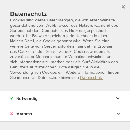
Skip to main content
Skip to page footer
×
Datenschutz
Cookies sind kleine Datenmengen, die von einer Website
gesendet und vom Webb rowser des Nutzers während des
Surfens auf dem Computer des Nutzers gespeichert
werden. Ihr Browser speichert jede Nachricht in einer
kleinen Datei, die Cookie genannt wird. Wenn Sie eine
weitere Seite vom Server anfordern, sendet Ihr Browser
das Cookie an den Server zurück. Cookies wurden als
zuverlässiger Mechanismus für Websites entwickelt, um
sich Informationen zu merken oder die Surf-Aktivitäten des
Benutzers aufzuzeichnen. Bitte willigen Sie in die
Verwendung von Cookies ein. Weitere Informationen finden
Sie in unseren Datenschutzhinweisen.
Datenschutz
Politik | Gesellschaft | Umwelt
Politik | Gesellschaft
Forum Eine Welt für Umwelt und Entwicklung
Notwendig
Forum Eine Welt für Umwelt
Matomo
und Entwicklung
C3W adé – Willkommen „Forum Eine Welt für Umwelt und