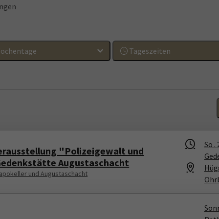
ungen
ochentage
Tageszeiten
So .
erausstellung "Polizeigewalt und
Gede
Gedenkstätte Augustaschacht
Hügg
apokeller und Augustaschacht
Ohr
Sonn