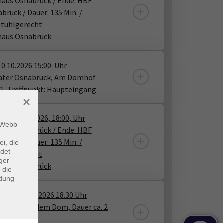
aus Osnabrück / Ende: HBF
brück / Dauer: 135 Min. /
stuhlgerecht
haus Osnabrück
10.10.2026
15:00
Uhr
ater Osnabrück, Am Domhof
1, Treffpunkt: Haupteingang
×
tag, 30.10.2026, 18:00, Uhr
m Webb
aus Osnabrück / Ende: HBF
brück / Dauer: 135 Min. /
ei, die
ndet
stuhlgerecht
ger
haus Osnabrück
 die
ndung
stag, 03.11.2026 18.30 Uhr
fpunkt vor dem Dom, Dauer ca. 2
den.