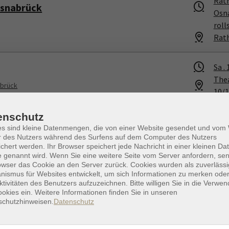
Rath
Osnabrück
Osna
roll
Rat
Sa .
The
abrück
10/1
enschutz
Frei
es sind kleine Datenmengen, die von einer Website gesendet und vo
Rath
r des Nutzers während des Surfens auf dem Computer des Nutzers
Osnabrück
Osna
chert werden. Ihr Browser speichert jede Nachricht in einer kleinen Dat
 genannt wird. Wenn Sie eine weitere Seite vom Server anfordern, se
roll
owser das Cookie an den Server zurück. Cookies wurden als zuverlässi
Rat
ismus für Websites entwickelt, um sich Informationen zu merken oder
ktivitäten des Benutzers aufzuzeichnen. Bitte willigen Sie in die Verwe
okies ein. Weitere Informationen finden Sie in unseren
Dien
schutzhinweisen.
Datenschutz
snabrück. Eine alternative
Tref
Stun