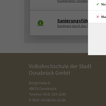
Kooperation: Soziale Dienste SKM
No
Ma
Sanierungsführung
Rundgang durch das Theater Osn
Volkshochschule der Stadt
Osnabrück GmbH
Bergstraße 8
49076 Osnabrück
Telefon: 0541 323-2243
E-Mail:
info@vhs-os.de