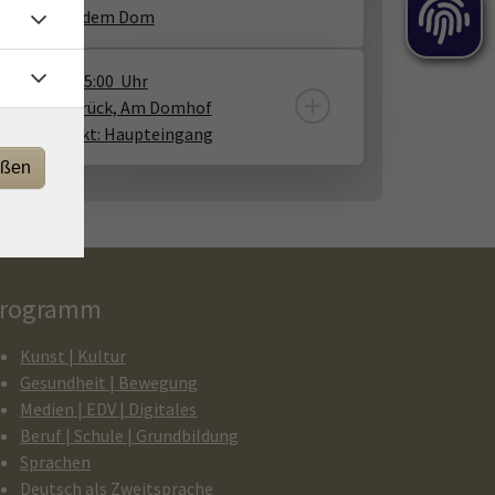
fpunkt: vor dem Dom
14.11.2026
15:00
Uhr
ater Osnabrück, Am Domhof
1, Treffpunkt: Haupteingang
eßen
rogramm
Kunst | Kultur
Gesundheit | Bewegung
Medien | EDV | Digitales
Beruf | Schule | Grundbildung
Sprachen
Deutsch als Zweitsprache