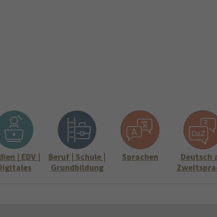
ite
Aktuelles
Über uns
Stellenangebote
Informati
Submenu for "Über uns"
Submenu for "
ien | EDV |
Beruf | Schule |
Sprachen
Deutsch 
Digitales
Grundbildung
Zweitspra