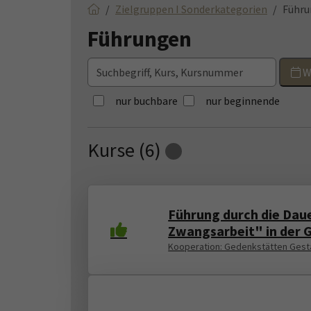
Zielgruppen I Sonderkategorien
Führ
Führungen
W
nur buchbare
nur beginnende
Kurse (
6
)
Loading...
Führung durch die Dau
Zwangsarbeit" in der 
Kooperation: Gedenkstätten Gest