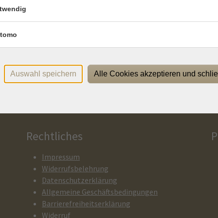
Tref
twendig
tomo
Sa .
The
abrück
10/1
Auswahl speichern
Alle Cookies akzeptieren und schli
Rechtliches
P
Impressum
Widerrufsbelehrung
Datenschutzerklärung
Allgemeine Geschäftsbedingungen
Barrierefreiheitserklärung
Widerruf