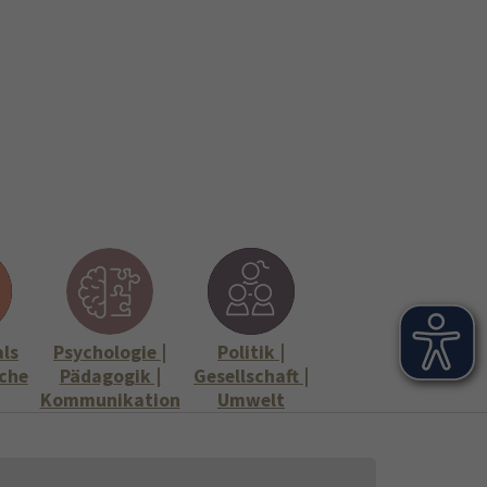
onen
Stellenangebote"
Submenu for "Informationen"
als
Psychologie |
Politik |
che
Pädagogik |
Gesellschaft |
Kommunikation
Umwelt