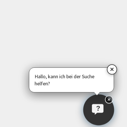
Deutsch als Zweitsprache
Psychologie | Pädagogik | Kommunikation
Politik | Gesellschaft | Umwelt
Instagram
Facebook
LinkedIn