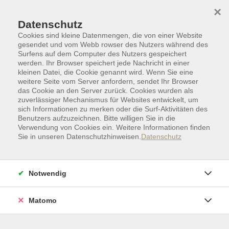
Skip to main content
Skip to page footer
×
Datenschutz
Cookies sind kleine Datenmengen, die von einer Website
gesendet und vom Webb rowser des Nutzers während des
Surfens auf dem Computer des Nutzers gespeichert
werden. Ihr Browser speichert jede Nachricht in einer
kleinen Datei, die Cookie genannt wird. Wenn Sie eine
weitere Seite vom Server anfordern, sendet Ihr Browser
das Cookie an den Server zurück. Cookies wurden als
zuverlässiger Mechanismus für Websites entwickelt, um
sich Informationen zu merken oder die Surf-Aktivitäten des
Benutzers aufzuzeichnen. Bitte willigen Sie in die
Verwendung von Cookies ein. Weitere Informationen finden
Sie in unseren Datenschutzhinweisen.
Datenschutz
Zielgruppen I Sonderkategorien
Zertifikate I Abschlüsse I Prüfungen
Beruf
Notwendig
Beruf
Filter
Matomo