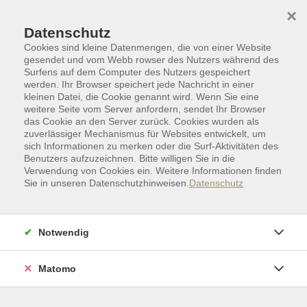
Skip to main content
Skip to page footer
×
Datenschutz
Cookies sind kleine Datenmengen, die von einer Website
gesendet und vom Webb rowser des Nutzers während des
Surfens auf dem Computer des Nutzers gespeichert
werden. Ihr Browser speichert jede Nachricht in einer
kleinen Datei, die Cookie genannt wird. Wenn Sie eine
weitere Seite vom Server anfordern, sendet Ihr Browser
das Cookie an den Server zurück. Cookies wurden als
zuverlässiger Mechanismus für Websites entwickelt, um
sich Informationen zu merken oder die Surf-Aktivitäten des
Benutzers aufzuzeichnen. Bitte willigen Sie in die
Verwendung von Cookies ein. Weitere Informationen finden
Sie in unseren Datenschutzhinweisen.
Datenschutz
Gesundheit | Bewegung
Körperarbeit
Pilates ohne und mit geringen
Notwendig
Vorkenntnissen
Pilates ist ein sanftes, aber sehr effektives
Matomo
Bewegungsprogramm. Die Übungen kräftigen und
dehnen die Muskulatur durch fließende, präzise