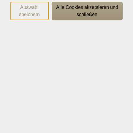
PKZ des BAMF steht dafür die Prüfung "Deutsch Test
Auswahl
Alle Cookies akzeptieren und
für Zuwanderer" (DTZ) offen.
speichern
schließen
Wichtige Hinweise
Erst ab dem 3.8.2026 sind Anmeldungen in der Franz-
Lenz-Str. 4 in Raum 1.01 persönlich möglich.
Die Prüfungsteilnahme ist nur mit einem gültigen
Ausweis (z.B. Pass) möglich!
150,00
€
Gebühr:
In den Warenkorb