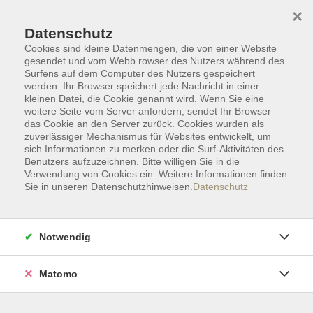
Skip to main content
Skip to page footer
×
Datenschutz
Cookies sind kleine Datenmengen, die von einer Website
gesendet und vom Webb rowser des Nutzers während des
Surfens auf dem Computer des Nutzers gespeichert
werden. Ihr Browser speichert jede Nachricht in einer
kleinen Datei, die Cookie genannt wird. Wenn Sie eine
weitere Seite vom Server anfordern, sendet Ihr Browser
das Cookie an den Server zurück. Cookies wurden als
zuverlässiger Mechanismus für Websites entwickelt, um
sich Informationen zu merken oder die Surf-Aktivitäten des
Benutzers aufzuzeichnen. Bitte willigen Sie in die
Verwendung von Cookies ein. Weitere Informationen finden
Sie in unseren Datenschutzhinweisen.
Datenschutz
Deutsch als Zweitsprache
Prüfungen mit freien Plätzen
Notwendig
Deutsch-Test für Zuwanderer (A2/B1)
Wer sich als Deutsche/r einbürgern lassen möchte,
Matomo
muss sprachliche Voraussetzungen auf dem Niveau B1
nachweisen. Integrationskursteilnehmenden mit einer