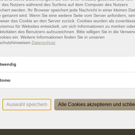
Ver
r des Nutzers während des Surfens auf dem Computer des Nutzers
chert werden. Ihr Browser speichert jede Nachricht in einer kleinen Dat
vhs 
 genannt wird. Wenn Sie eine weitere Seite vom Server anfordern, se
owser das Cookie an den Server zurück. Cookies wurden als zuverlässi
ismus für Websites entwickelt, um sich Informationen zu merken oder
ktivitäten des Benutzers aufzuzeichnen. Bitte willigen Sie in die Verwe
okies ein. Weitere Informationen finden Sie in unseren
schutzhinweisen.
Datenschutz
twendig
Rechtliches
P
Impressum
tomo
Widerrufsbelehrung
Datenschutzerklärung
Allgemeine Geschäftsbedingungen
Auswahl speichern
Alle Cookies akzeptieren und schli
Barrierefreiheitserklärung
Widerruf