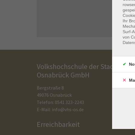
rowse
gespei
Cookie
Ihr Br
Mechan
Surf-A
von Co
Daten
No
Volkshochschule der Stadt
Osnabrück GmbH
Ma
Bergstraße 8
49076 Osnabrück
Telefon: 0541 323-2243
E-Mail:
info@vhs-os.de
Erreichbarkeit