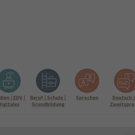
ite
Aktuelles
Über uns
Stellenangebote
Informati
Submenu for "Über uns"
Submenu for "
ien | EDV |
Beruf | Schule |
Sprachen
Deutsch 
Digitales
Grundbildung
Zweitspra