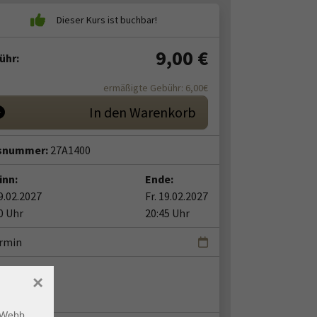
9,00
€
ühr:
ermäßigte Gebühr: 6,00€
In den Warenkorb
snummer:
27A1400
inn:
Ende:
19.02.2027
Fr. 19.02.2027
0 Uhr
20:45 Uhr
ermin
nt:in:
×
hael Stuka
m Webb