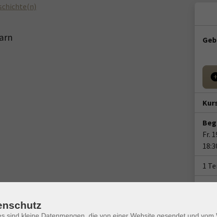
schichte(n)
arn
Geb
Kur
Beg
Fr. 
18:3
1 T
Doze
Mic
enschutz
es sind kleine Datenmengen, die von einer Website gesendet und vo