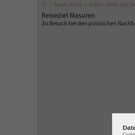
Kunst | Kultur
Städte, Länder und Ge
Reiseziel Masuren
Zu Besuch bei den polnischen Nachb
Dat
Cooki