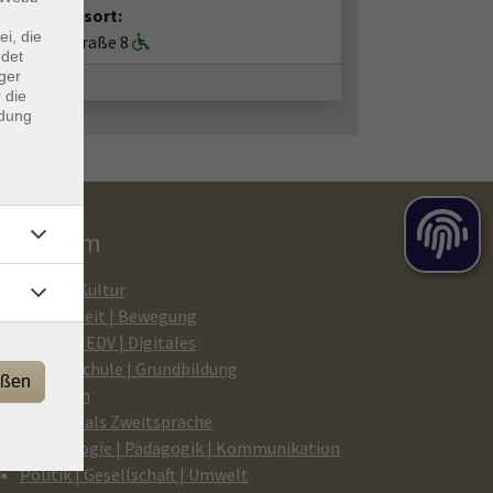
anstaltungsort:
ei, die
I os, Bergstraße 8
ndet
ger
 die
ndung
rogramm
Kunst | Kultur
Gesundheit | Bewegung
Medien | EDV | Digitales
Beruf | Schule | Grundbildung
eßen
Sprachen
Deutsch als Zweitsprache
Psychologie | Pädagogik | Kommunikation
Politik | Gesellschaft | Umwelt