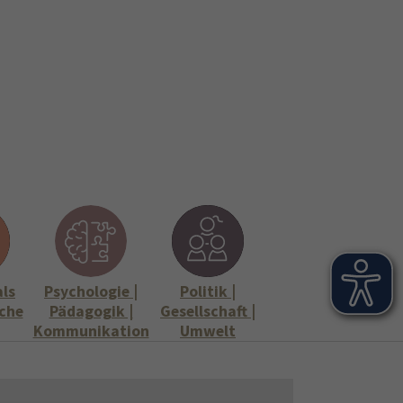
onen
Stellenangebote"
Submenu for "Informationen"
als
Psychologie |
Politik |
che
Pädagogik |
Gesellschaft |
Kommunikation
Umwelt