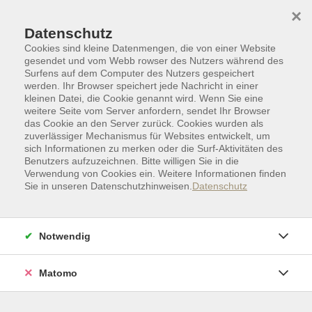
Skip to main content
Skip to page footer
×
Datenschutz
Cookies sind kleine Datenmengen, die von einer Website
gesendet und vom Webb rowser des Nutzers während des
Surfens auf dem Computer des Nutzers gespeichert
werden. Ihr Browser speichert jede Nachricht in einer
kleinen Datei, die Cookie genannt wird. Wenn Sie eine
weitere Seite vom Server anfordern, sendet Ihr Browser
das Cookie an den Server zurück. Cookies wurden als
zuverlässiger Mechanismus für Websites entwickelt, um
sich Informationen zu merken oder die Surf-Aktivitäten des
Benutzers aufzuzeichnen. Bitte willigen Sie in die
Verwendung von Cookies ein. Weitere Informationen finden
Sie in unseren Datenschutzhinweisen.
Datenschutz
Politik | Gesellschaft | Umwelt
Infoabend über die ehrenamtliche
Notwendig
Mitarbeit im Ambulanten
Kinderhospizdienst Osnabrück
Matomo
Kooperation: Osnabrücker Hospiz
Der ambulante Kinderhospizdienst Osnabrück