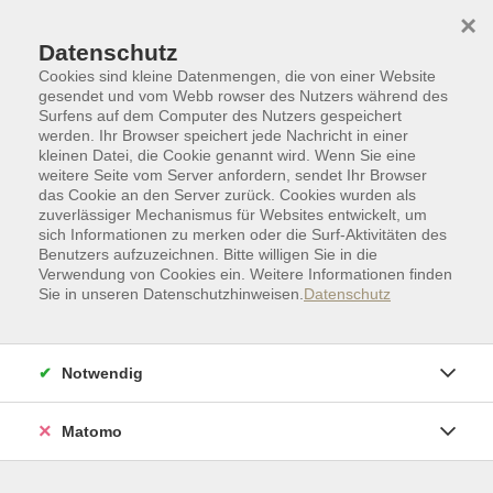
Skip to main content
Skip to page footer
×
Datenschutz
Cookies sind kleine Datenmengen, die von einer Website
gesendet und vom Webb rowser des Nutzers während des
Surfens auf dem Computer des Nutzers gespeichert
werden. Ihr Browser speichert jede Nachricht in einer
kleinen Datei, die Cookie genannt wird. Wenn Sie eine
weitere Seite vom Server anfordern, sendet Ihr Browser
das Cookie an den Server zurück. Cookies wurden als
zuverlässiger Mechanismus für Websites entwickelt, um
sich Informationen zu merken oder die Surf-Aktivitäten des
Benutzers aufzuzeichnen. Bitte willigen Sie in die
Verwendung von Cookies ein. Weitere Informationen finden
Sie in unseren Datenschutzhinweisen.
Datenschutz
Politik | Gesellschaft | Umwelt
Wissen im Alltag | Recht
Finanzen und Bauen
Notwendig
Erben und Vererben
Kooperation: Geld und Haushalt,
Beratungsdienst der Sparkassen-
Matomo
Finanzgruppe