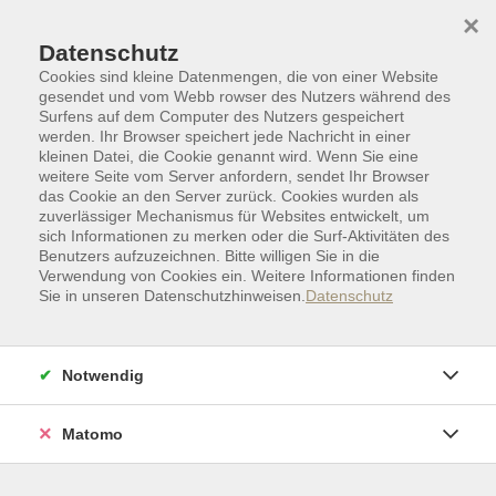
Skip to main content
Skip to page footer
×
Datenschutz
Cookies sind kleine Datenmengen, die von einer Website
gesendet und vom Webb rowser des Nutzers während des
Surfens auf dem Computer des Nutzers gespeichert
werden. Ihr Browser speichert jede Nachricht in einer
kleinen Datei, die Cookie genannt wird. Wenn Sie eine
weitere Seite vom Server anfordern, sendet Ihr Browser
das Cookie an den Server zurück. Cookies wurden als
zuverlässiger Mechanismus für Websites entwickelt, um
sich Informationen zu merken oder die Surf-Aktivitäten des
Benutzers aufzuzeichnen. Bitte willigen Sie in die
Verwendung von Cookies ein. Weitere Informationen finden
Sie in unseren Datenschutzhinweisen.
Datenschutz
Politik | Gesellschaft | Umwelt
Wissen im Alltag | Recht
Notwendig
„Künstliche Intelligenz und Trauer –
zwischen Unterstützung, Erinnerung
Matomo
und ethischer Verantwortung“
Eine Kooperationsveranstaltung zwischen
dem Osnabrücker Hospiz e.V und der vhs