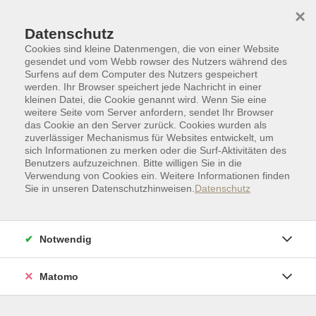
Skip to main content
Skip to page footer
×
Datenschutz
Cookies sind kleine Datenmengen, die von einer Website
gesendet und vom Webb rowser des Nutzers während des
Surfens auf dem Computer des Nutzers gespeichert
werden. Ihr Browser speichert jede Nachricht in einer
kleinen Datei, die Cookie genannt wird. Wenn Sie eine
weitere Seite vom Server anfordern, sendet Ihr Browser
das Cookie an den Server zurück. Cookies wurden als
zuverlässiger Mechanismus für Websites entwickelt, um
sich Informationen zu merken oder die Surf-Aktivitäten des
Benutzers aufzuzeichnen. Bitte willigen Sie in die
Verwendung von Cookies ein. Weitere Informationen finden
Sie in unseren Datenschutzhinweisen.
Datenschutz
Sprachen
Fremdsprachen
Weitere Sprachen
Niederländisch | Dänisch
Notwendig
Niederländisch und Yoga
1 VHS-Semester Lernerfahrung in
Niederländisch
Matomo
In diesem 2-in-1-Kurs stärkst du Körper und Geist,