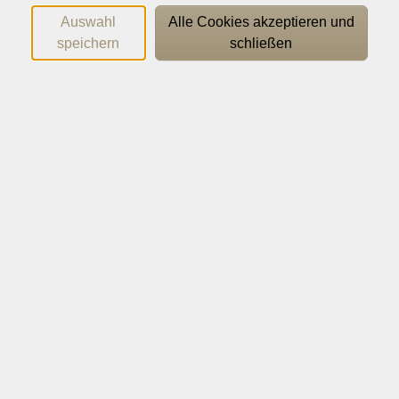
indem du beim Yoga nicht nur deiner Gesundheit etwas
Auswahl
Alle Cookies akzeptieren und
Gutes tust, sondern ganz nebenbei auch
speichern
schließen
Niederländisch lernst. Unter Anleitung unserer
erfahrenen Yoga- und Niederländisch Trainerin Chris
arbeitest du aktiv an deiner Beweglichkeit und
Sprachkompetenz. Die Verbindung von visuellen,
auditiven und kinästhetischen Lernerfahrungen macht
diesen Kurs zu einem ganzheitlichen Erlebnis.
Wichtige Hinweise
Bitte mitbringen: bequeme Kleidung, warme Socken,
Decke
Yogakenntnisse sind nicht erforderlich
76,00
€
Gebühr: