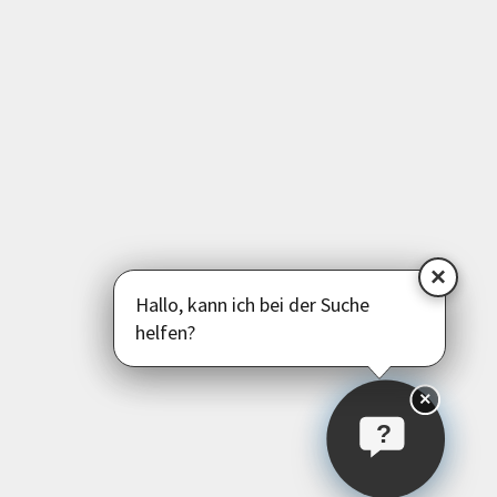
Deutsch als Zweitsprache
Psychologie | Pädagogik | Kommunikation
Politik | Gesellschaft | Umwelt
Instagram
Facebook
LinkedIn