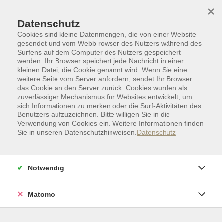
Skip to main content
Skip to page footer
×
Datenschutz
Cookies sind kleine Datenmengen, die von einer Website
gesendet und vom Webb rowser des Nutzers während des
Surfens auf dem Computer des Nutzers gespeichert
werden. Ihr Browser speichert jede Nachricht in einer
kleinen Datei, die Cookie genannt wird. Wenn Sie eine
weitere Seite vom Server anfordern, sendet Ihr Browser
das Cookie an den Server zurück. Cookies wurden als
zuverlässiger Mechanismus für Websites entwickelt, um
sich Informationen zu merken oder die Surf-Aktivitäten des
Benutzers aufzuzeichnen. Bitte willigen Sie in die
Verwendung von Cookies ein. Weitere Informationen finden
Sie in unseren Datenschutzhinweisen.
Datenschutz
Politik | Gesellschaft | Umwelt
Politik | Gesellschaft
Demokratie
Notwendig
Demokratie
Matomo
Ansprechpartner