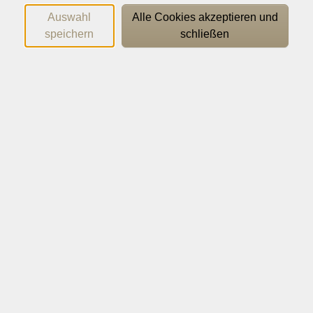
Auswahl
Alle Cookies akzeptieren und
speichern
schließen
Dr. Tobias Pischel de Ascensão
Geschäftsführer | Bereichsleitung Politik | Psychologie |
Pädagogik | Kommunikation
0541 323-21 97
pischel@vhs-os.de
Doris Schowe
Sekretariat der Geschäftsführung
0541 323-21 99
schowe@vhs-os.de