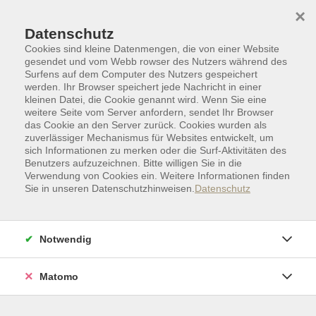
Skip to main content
Skip to page footer
×
Datenschutz
Cookies sind kleine Datenmengen, die von einer Website
gesendet und vom Webb rowser des Nutzers während des
Surfens auf dem Computer des Nutzers gespeichert
werden. Ihr Browser speichert jede Nachricht in einer
kleinen Datei, die Cookie genannt wird. Wenn Sie eine
weitere Seite vom Server anfordern, sendet Ihr Browser
das Cookie an den Server zurück. Cookies wurden als
zuverlässiger Mechanismus für Websites entwickelt, um
sich Informationen zu merken oder die Surf-Aktivitäten des
Benutzers aufzuzeichnen. Bitte willigen Sie in die
Verwendung von Cookies ein. Weitere Informationen finden
Sie in unseren Datenschutzhinweisen.
Datenschutz
Politik | Gesellschaft | Umwelt
Politik | Gesellschaft
Gesprächskreise
Notwendig
Gesprächskreise
Matomo
Ansprechpartner