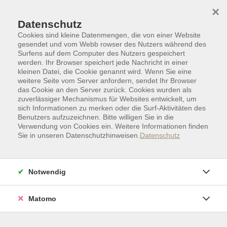
Skip to main content
Skip to page footer
×
Datenschutz
Cookies sind kleine Datenmengen, die von einer Website
gesendet und vom Webb rowser des Nutzers während des
Surfens auf dem Computer des Nutzers gespeichert
werden. Ihr Browser speichert jede Nachricht in einer
kleinen Datei, die Cookie genannt wird. Wenn Sie eine
weitere Seite vom Server anfordern, sendet Ihr Browser
das Cookie an den Server zurück. Cookies wurden als
zuverlässiger Mechanismus für Websites entwickelt, um
sich Informationen zu merken oder die Surf-Aktivitäten des
Benutzers aufzuzeichnen. Bitte willigen Sie in die
Verwendung von Cookies ein. Weitere Informationen finden
Sie in unseren Datenschutzhinweisen.
Datenschutz
Sprachen
Fremdsprachen
Französisch
Französisch mit Muße
Notwendig
Französisch mit Muße
Matomo
Ansprechpartner