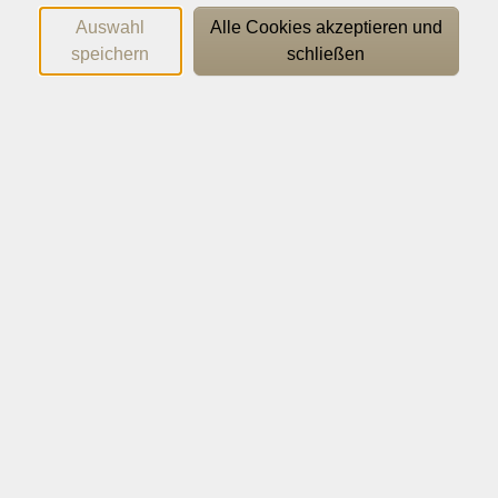
Auswahl
Alle Cookies akzeptieren und
speichern
schließen
Joyce Noufélé
Bereichsleitung Fremdsprachen | Digitalisierung
0541 323-44 21
noufele@vhs-os.de
Sandra Janßen
Information | Anmeldung
0541 323-22 43
info@vhs-os.de
Filter