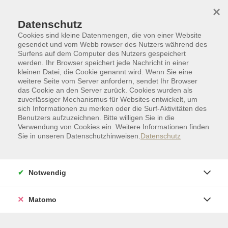
Skip to main content
Skip to page footer
×
Datenschutz
Cookies sind kleine Datenmengen, die von einer Website
0
gesendet und vom Webb rowser des Nutzers während des
Surfens auf dem Computer des Nutzers gespeichert
werden. Ihr Browser speichert jede Nachricht in einer
kleinen Datei, die Cookie genannt wird. Wenn Sie eine
weitere Seite vom Server anfordern, sendet Ihr Browser
das Cookie an den Server zurück. Cookies wurden als
zuverlässiger Mechanismus für Websites entwickelt, um
sich Informationen zu merken oder die Surf-Aktivitäten des
Benutzers aufzuzeichnen. Bitte willigen Sie in die
Verwendung von Cookies ein. Weitere Informationen finden
Sie in unseren Datenschutzhinweisen.
Datenschutz
Zielgruppen I Sonderkategorien
Zertifikate I Abschlüsse I Prüfungen
Beruf
Notwendig
„Erfolgreich führen“ (für Frauen)
Ein Intensiv-Führungstraining im geschützten
Matomo
Rahmen für Frauen, die eine Leitungsfunktion in der
Wirtschaft anstreben oder bereits erste vorhandene