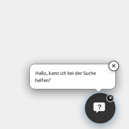
Programm
Kunst | Kultur
Gesundheit | Bewegung
Medien | EDV | Digitales
Beruf | Schule | Grundbildung
Sprachen
Deutsch als Zweitsprache
Psychologie | Pädagogik | Kommunikation
Politik | Gesellschaft | Umwelt
Instagram
Facebook
LinkedIn