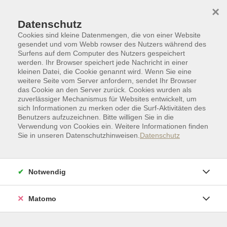
Skip to main content
Skip to page footer
×
Datenschutz
Cookies sind kleine Datenmengen, die von einer Website
gesendet und vom Webb rowser des Nutzers während des
Surfens auf dem Computer des Nutzers gespeichert
werden. Ihr Browser speichert jede Nachricht in einer
kleinen Datei, die Cookie genannt wird. Wenn Sie eine
weitere Seite vom Server anfordern, sendet Ihr Browser
das Cookie an den Server zurück. Cookies wurden als
zuverlässiger Mechanismus für Websites entwickelt, um
sich Informationen zu merken oder die Surf-Aktivitäten des
Benutzers aufzuzeichnen. Bitte willigen Sie in die
Verwendung von Cookies ein. Weitere Informationen finden
Sie in unseren Datenschutzhinweisen.
Datenschutz
Zielgruppen I Sonderkategorien
Webinar
Fehlerkultur im Beruflichen Alltag - 1-
Notwendig
tägiges Workshoptraining
Der Fokus liegt auf interaktiven Methoden wie
Matomo
Gruppenarbeiten und Rollenspielen, um die
Teilnehmer aktiv einzubeziehen und praktische