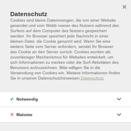
Skip to main content
Skip to page footer
×
Datenschutz
Cookies sind kleine Datenmengen, die von einer Website
gesendet und vom Webb rowser des Nutzers während des
Surfens auf dem Computer des Nutzers gespeichert
werden. Ihr Browser speichert jede Nachricht in einer
kleinen Datei, die Cookie genannt wird. Wenn Sie eine
weitere Seite vom Server anfordern, sendet Ihr Browser
das Cookie an den Server zurück. Cookies wurden als
zuverlässiger Mechanismus für Websites entwickelt, um
sich Informationen zu merken oder die Surf-Aktivitäten des
Benutzers aufzuzeichnen. Bitte willigen Sie in die
Verwendung von Cookies ein. Weitere Informationen finden
Sie in unseren Datenschutzhinweisen.
Datenschutz
Zielgruppen I Sonderkategorien
Webinar
Teamentwicklung - 2-tägiges
Notwendig
Workshoptraining
Tag 1
Matomo
Unterscheidung Team, Gruppe, Individuum
GPRI Modell