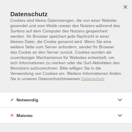
Skip to main content
Skip to page footer
×
Datenschutz
Cookies sind kleine Datenmengen, die von einer Website
gesendet und vom Webb rowser des Nutzers während des
Surfens auf dem Computer des Nutzers gespeichert
werden. Ihr Browser speichert jede Nachricht in einer
kleinen Datei, die Cookie genannt wird. Wenn Sie eine
weitere Seite vom Server anfordern, sendet Ihr Browser
das Cookie an den Server zurück. Cookies wurden als
zuverlässiger Mechanismus für Websites entwickelt, um
sich Informationen zu merken oder die Surf-Aktivitäten des
Benutzers aufzuzeichnen. Bitte willigen Sie in die
Verwendung von Cookies ein. Weitere Informationen finden
Sie in unseren Datenschutzhinweisen.
Datenschutz
Sprachen
Fremdsprachen
Englisch
Englisch A2 – B1
Notwendig
Englisch für Soziale + Beratende Berufe
A2/B1
Matomo
Gute Vorkenntnisse I Bildungsurlaub (TZ)
Die Teilnehmenden erweitern ihre englischen