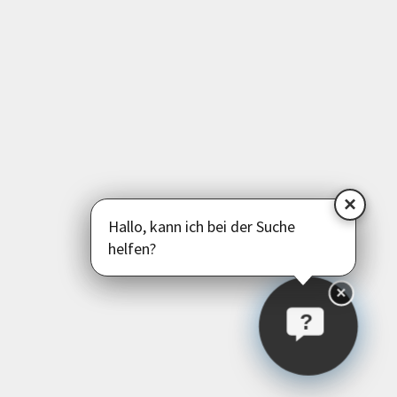
Psychologie | Pädagogik | Kommunikation
Politik | Gesellschaft | Umwelt
Instagram
Facebook
LinkedIn