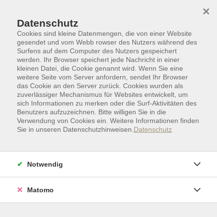
Skip to main content
Skip to page footer
×
Datenschutz
Cookies sind kleine Datenmengen, die von einer Website
gesendet und vom Webb rowser des Nutzers während des
Surfens auf dem Computer des Nutzers gespeichert
werden. Ihr Browser speichert jede Nachricht in einer
kleinen Datei, die Cookie genannt wird. Wenn Sie eine
weitere Seite vom Server anfordern, sendet Ihr Browser
das Cookie an den Server zurück. Cookies wurden als
zuverlässiger Mechanismus für Websites entwickelt, um
sich Informationen zu merken oder die Surf-Aktivitäten des
Benutzers aufzuzeichnen. Bitte willigen Sie in die
Verwendung von Cookies ein. Weitere Informationen finden
Sie in unseren Datenschutzhinweisen.
Datenschutz
Zielgruppen I Sonderkategorien
Vorträge
Jeder Mensch braucht andere
Notwendig
Menschen!
Eine Kooperationsveranstaltung zwischen
Matomo
der Fachstelle Senioren der Stadt Osnabrück
und der vhs Osnabrück