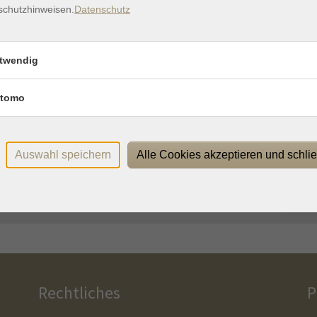
schutzhinweisen.
Datenschutz
 Uhr
online
30 Uhr
online
twendig
 Uhr
online
tomo
Auswahl speichern
Alle Cookies akzeptieren und schli
Di.
|
28.07.2026
18:30
Uhr
Rechtliches
P