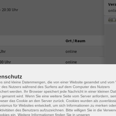
Ver
- 20:30 Uhr
onli
Ort / Raum
 Uhr
online
30 Uhr
online
 Uhr
online
enschutz
es sind kleine Datenmengen, die von einer Website gesendet und vo
30 Uhr
online
r des Nutzers während des Surfens auf dem Computer des Nutzers
chert werden. Ihr Browser speichert jede Nachricht in einer kleinen Dat
 Uhr
online
 genannt wird. Wenn Sie eine weitere Seite vom Server anfordern, se
owser das Cookie an den Server zurück. Cookies wurden als zuverlässi
30 Uhr
online
ismus für Websites entwickelt, um sich Informationen zu merken oder
ktivitäten des Benutzers aufzuzeichnen. Bitte willigen Sie in die Verwe
 Uhr
online
okies ein. Weitere Informationen finden Sie in unseren