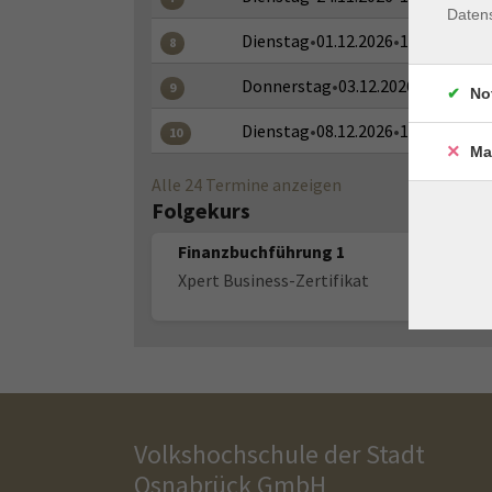
Daten
Dienstag
•
01.12.2026
•
18:30–20:30
8
Donnerstag
•
03.12.2026
•
18:30–20:
9
No
Dienstag
•
08.12.2026
•
18:30–20:30
10
Ma
Alle 24 Termine anzeigen
Folgekurs
Finanzbuchführung 1
Xpert Business-Zertifikat
Volkshochschule der Stadt
Osnabrück GmbH