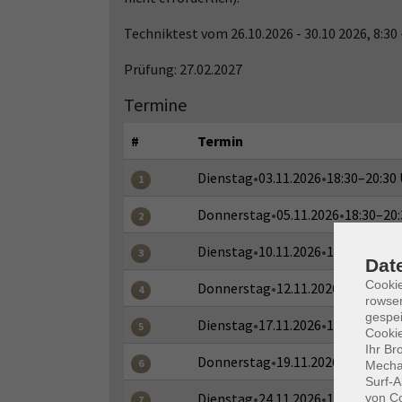
Techniktest vom 26.10.2026 - 30.10 2026, 8:30 
Prüfung: 27.02.2027
Termine
#
Termin
Dienstag
•
03.11.2026
•
18:30–20:30
1
Donnerstag
•
05.11.2026
•
18:30–20:
2
Dienstag
•
10.11.2026
•
18:30–20:30
3
Dat
Cooki
Donnerstag
•
12.11.2026
•
18:30–20:
4
rowse
gespei
Dienstag
•
17.11.2026
•
18:30–20:30
5
Cookie
Ihr Br
Donnerstag
•
19.11.2026
•
18:30–20:
6
Mechan
Surf-A
Dienstag
•
24.11.2026
•
18:30–20:30
von Co
7