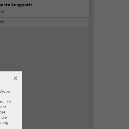
anstaltungsort:
ne
×
m Webb
ei, die
ndet
ger
 die
ndung