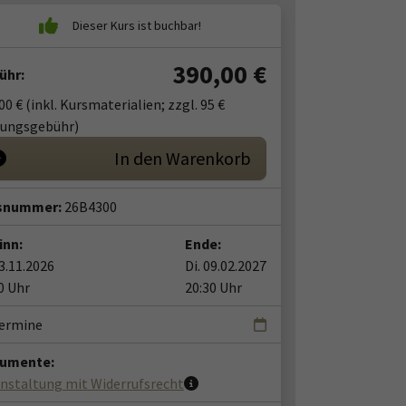
390,00
€
ühr:
00 € (inkl. Kursmaterialien; zzgl. 95 €
fungsgebühr)
In den Warenkorb
snummer:
26B4300
inn:
Ende:
03.11.2026
Di. 09.02.2027
0 Uhr
20:30 Uhr
Termine
umente:
nstaltung mit Widerrufsrecht