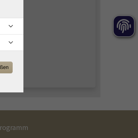
eßen
rogramm