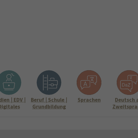
ite
Aktuelles
Über uns
Stellenangebote
Informati
Submenu for "Über uns"
Submenu for "
ien | EDV |
Beruf | Schule |
Sprachen
Deutsch 
Digitales
Grundbildung
Zweitspra