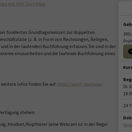
nge mit VHS-Zertifikat
Geb
ber fundiertes Grundlagenwissen zur doppelten
390,
schäftsfälle (z. B. in Form von Rechnungen, Belegen,
Prü
d in der laufenden Buchführung erfassen. Sie sind in der
systeme einzuarbeiten und die laufende Buchführung eines
Kur
Beg
eitere Infos finden Sie auf:
http://xpert-business-
Di. 
18:3
24 
Verfügung stehen:
Dok
ung, Headset/Kopfhörer (eine Webcam ist in der Regel
Vera