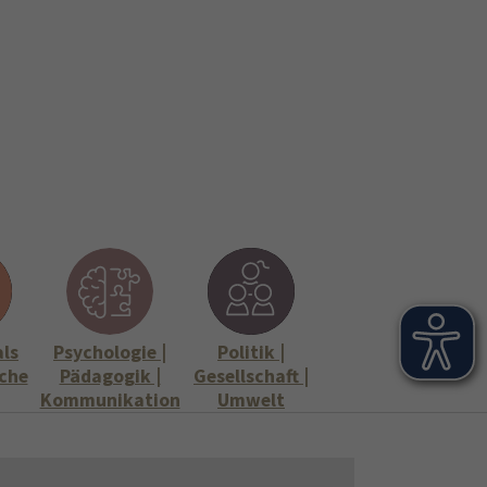
onen
Stellenangebote"
Submenu for "Informationen"
als
Psychologie |
Politik |
che
Pädagogik |
Gesellschaft |
Kommunikation
Umwelt