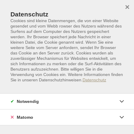
Skip to main content
Skip to page footer
×
Datenschutz
Cookies sind kleine Datenmengen, die von einer Website
gesendet und vom Webb rowser des Nutzers während des
Surfens auf dem Computer des Nutzers gespeichert
werden. Ihr Browser speichert jede Nachricht in einer
kleinen Datei, die Cookie genannt wird. Wenn Sie eine
weitere Seite vom Server anfordern, sendet Ihr Browser
das Cookie an den Server zurück. Cookies wurden als
zuverlässiger Mechanismus für Websites entwickelt, um
sich Informationen zu merken oder die Surf-Aktivitäten des
Benutzers aufzuzeichnen. Bitte willigen Sie in die
Verwendung von Cookies ein. Weitere Informationen finden
Sie in unseren Datenschutzhinweisen.
Datenschutz
Deutsch als Zweitsprache
Deutsch am Abend (A1 – C1)
Notwendig
Abendkurs Deutsch A2
Voraussetzung: abgeschlossene Niveaustufe
A1
Matomo
Im Abendkurs A2 mit acht Unterrichtsstunden