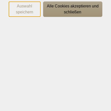
wöchentlich und insgesamt 132 UE werden die
Auswahl
Alle Cookies akzeptieren und
vorhandenen Grundkenntnisse für den Lebensalltag
speichern
schließen
erweitert.. Der Einsatz verschiedener Medien gehört
ebenso dazu wie praxisnahe Kommunikationsübungen.
Wichtige Hinweise
Bringen Sie bitte zum ersten Termin die
Anmeldebestätigung mit und kaufen Sie sich
folgendes
Lehrwerk:
Die neue Linie 1 A2 Hybride Ausgabe allango Kurs- und
Übungsbuch
Klett Verlag
ISBN 978-3-12-607247-2